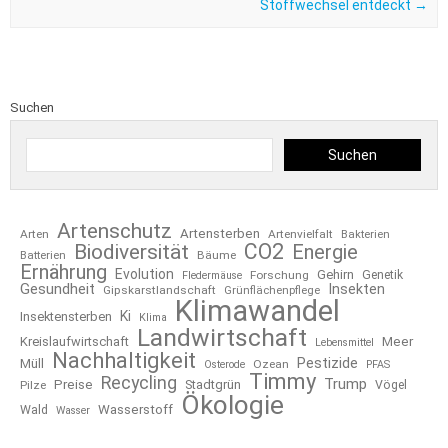
Stoffwechsel entdeckt
→
Suchen
Suchen
Artenschutz
Artensterben
Arten
Artenvielfalt
Bakterien
CO2
Biodiversität
Energie
Bäume
Batterien
Ernährung
Evolution
Gehirn
Forschung
Genetik
Fledermäuse
Gesundheit
Insekten
Gipskarstlandschaft
Grünflächenpflege
Klimawandel
Ki
Insektensterben
Klima
Landwirtschaft
Kreislaufwirtschaft
Meer
Lebensmittel
Nachhaltigkeit
Pestizide
Müll
Ozean
Osterode
PFAS
Timmy
Recycling
Trump
Preise
Stadtgrün
Pilze
Vögel
Ökologie
Wasserstoff
Wald
Wasser