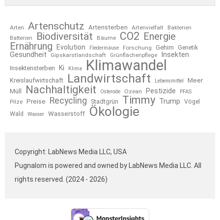
Artenschutz
Artensterben
Arten
Artenvielfalt
Bakterien
CO2
Biodiversität
Energie
Bäume
Batterien
Ernährung
Evolution
Gehirn
Forschung
Genetik
Fledermäuse
Gesundheit
Insekten
Gipskarstlandschaft
Grünflächenpflege
Klimawandel
Ki
Insektensterben
Klima
Landwirtschaft
Kreislaufwirtschaft
Meer
Lebensmittel
Nachhaltigkeit
Pestizide
Müll
Ozean
Osterode
PFAS
Timmy
Recycling
Trump
Preise
Stadtgrün
Pilze
Vögel
Ökologie
Wasserstoff
Wald
Wasser
Copyright: LabNews Media LLC, USA
Pugnalom is powered and owned by LabNews Media LLC. All
rights reserved. (2024 - 2026)