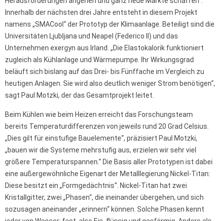
Herausforderungen angehen und ganz neue Märkte schaffen“.
Innerhalb der nächsten drei Jahre entsteht in diesem Projekt
namens „SMACool“ der Prototyp der Klimaanlage. Beteiligt sind die
Universitäten Ljubljana und Neapel (Federico II) und das
Unternehmen exergyn aus Irland. „Die Elastokalorik funktioniert
zugleich als Kühlanlage und Wärmepumpe. Ihr Wirkungsgrad
beläuft sich bislang auf das Drei- bis Fünffache im Vergleich zu
heutigen Anlagen. Sie wird also deutlich weniger Strom benötigen“,
sagt Paul Motzki, der das Gesamtprojekt leitet.
Beim Kühlen wie beim Heizen erreicht das Forschungsteam
bereits Temperaturdifferenzen von jeweils rund 20 Grad Celsius.
„Dies gilt für einstufige Bauelemente“, präzisiert Paul Motzki,
„bauen wir die Systeme mehrstufig aus, erzielen wir sehr viel
größere Temperaturspannen.“ Die Basis aller Prototypen ist dabei
eine außergewöhnliche Eigenart der Metalllegierung Nickel-Titan:
Diese besitzt ein „Formgedächtnis“. Nickel-Titan hat zwei
Kristallgitter, zwei „Phasen“, die ineinander übergehen, und sich
sozusagen aneinander „erinnern“ können. Solche Phasen kennt
jeder von Wasser: fest, also Eis, flüssig und gasförmig. Anders als