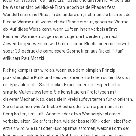
bei Wasser sind bei Nickel-Titan jedoch beide Phasen fest.
Wandelt sich eine Phase in die andere um, nehmen die Drähte oder
Bleche Wärme auf, wechselt die Phase erneut, geben sie Wärme
ab. Auf diese Weise kann, wenn Luft an ihnen vorbeiströmt,
Räumen Wärme entzogen oder zugeführt werden. „Je nach
Anwendung verwenden wir Drähte, dünne Bleche oder mittlerweile
sogar 3D-gedruckte komplexere Geometrien aus Nickel-Titan“,
erläutert Paul Motzki.
Richtig kompliziert wird es, wenn aus dem simplen Prinzip
praxistaugliche Kühl- und Heizverfahren entstehen sollen. Das ist
die Spezialität der Saarbrücker Expertinnen und Experten für
smarte Materialsysteme. Sie konstruieren Prototypen mit
cleverer Mechanik so, dass sie in Kreislaufsystemen funktionieren.
Sie erforschen, wie Antriebe Bleche oder Drähte permanent in
Gang halten, um Luft, Wasser oder etwa Wasserglycol daran
vorbeizuleiten. Sie erforschen, wie der beste Kühl- oder Heizeffekt
erzielt wird, wie Luft oder Fluid optimal strömen, welche Form der
Bleche und welche Bündel an Drähten am besten geeignet sind,