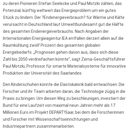
zu deren Pionieren Stefan Seelecke und Paul Motzki zählen, das
Potenzial, künftig weltweit das Energieproblem um ein gutes
Stück zu lindern. Der ?Endenergieverbrauch? für Wärme und Kälte
verursacht in Deutschland laut Umweltbundesamt gut die Hälfte
des gesamten Endenergieverbrauchs. Nach Angaben der
Internationalen Energieagentur IEA entfallen derzeit allein auf die
Raumkühlung zwölf Prozent des gesamten globalen
Energiebedarfs. „Prognosen gehen davon aus, dass sich diese
Zahl bis 2050 verdreifachen könnte“, sagt Zema-Geschäftsführer
Paul Motzki, Professor für smarte Materialsysteme für innovative
Produktion der Universität des Saarlandes.
Den Kinderschuhen könnte die Elastokalorik bald entwachsen. Die
Forscher und ihr Team arbeiten daran, die Technologie zügig in die
Praxis zu bringen. Um diesen Weg zu beschleunigen, investiert der
Bund für eine Laufzeit von maximal neun Jahren mehr als 17
Millionen Euro im Projekt DEPART!Saar, bei dem die Forscherinnen
und Forscher mit Wissenschaftseinrichtungen und
Industriepartnern zusammenarbeiten.