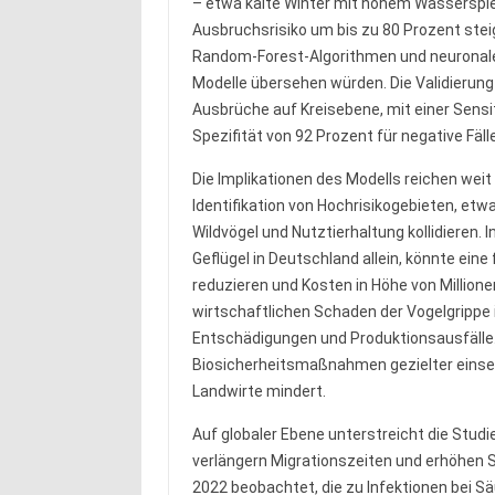
– etwa kalte Winter mit hohem Wasserspi
Ausbruchsrisiko um bis zu 80 Prozent stei
Random-Forest-Algorithmen und neuronaler 
Modelle übersehen würden. Die Validierung
Ausbrüche auf Kreisebene, mit einer Sensit
Spezifität von 92 Prozent für negative Fälle
Die Implikationen des Modells reichen weit
Identifikation von Hochrisikogebieten, etw
Wildvögel und Nutztierhaltung kollidieren. 
Geflügel in Deutschland allein, könnte ei
reduzieren und Kosten in Höhe von Millione
wirtschaftlichen Schaden der Vogelgrippe in
Entschädigungen und Produktionsausfälle.
Biosicherheitsmaßnahmen gezielter einset
Landwirte mindert.
Auf globaler Ebene unterstreicht die Stud
verlängern Migrationszeiten und erhöhen Sp
2022 beobachtet, die zu Infektionen bei S