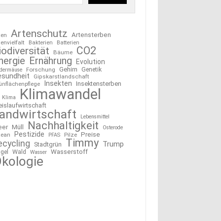
Artenschutz
Artensterben
ten
tenvielfalt
Bakterien
Batterien
CO2
iodiversität
Bäume
nergie
Ernährung
Evolution
Gehirn
Forschung
Genetik
edermäuse
esundheit
Gipskarstlandschaft
Insekten
Insektensterben
ünflächenpflege
Klimawandel
Klima
eislaufwirtschaft
andwirtschaft
Lebensmittel
Nachhaltigkeit
eer
Müll
Osterode
Pestizide
Preise
ean
Pilze
PFAS
Timmy
ecycling
Trump
Stadtgrün
Wasserstoff
gel
Wald
Wasser
kologie