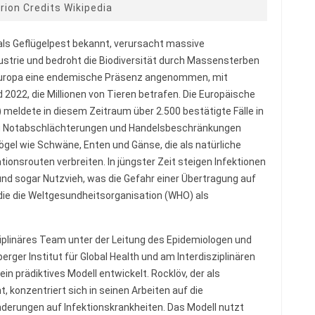
rion Credits Wikipedia
als Geflügelpest bekannt, verursacht massive
dustrie und bedroht die Biodiversität durch Massensterben
in Europa eine endemische Präsenz angenommen, mit
2022, die Millionen von Tieren betrafen. Die Europäische
 meldete in diesem Zeitraum über 2.500 bestätigte Fälle in
zu Notabschlächterungen und Handelsbeschränkungen
gel wie Schwäne, Enten und Gänse, die als natürliche
tionsrouten verbreiten. In jüngster Zeit steigen Infektionen
und sogar Nutzvieh, was die Gefahr einer Übertragung auf
die die Weltgesundheitsorganisation (WHO) als
ziplinäres Team unter der Leitung des Epidemiologen und
ger Institut für Global Health und am Interdisziplinären
 prädiktives Modell entwickelt. Rocklöv, der als
 konzentriert sich in seinen Arbeiten auf die
erungen auf Infektionskrankheiten. Das Modell nutzt