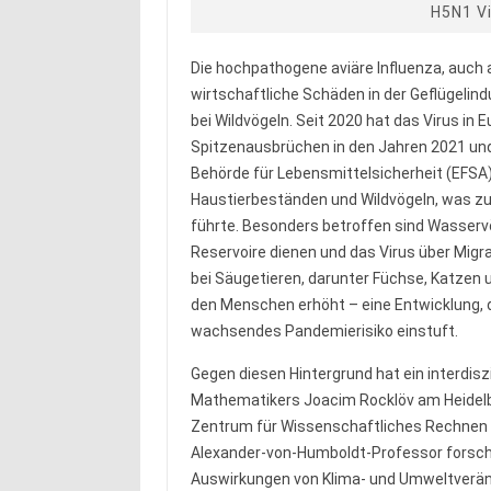
H5N1 Vi
Die hochpathogene aviäre Influenza, auch 
wirtschaftliche Schäden in der Geflügelin
bei Wildvögeln. Seit 2020 hat das Virus 
Spitzenausbrüchen in den Jahren 2021 und 
Behörde für Lebensmittelsicherheit (EFSA)
Haustierbeständen und Wildvögeln, was 
führte. Besonders betroffen sind Wasservö
Reservoire dienen und das Virus über Migra
bei Säugetieren, darunter Füchse, Katzen 
den Menschen erhöht – eine Entwicklung, 
wachsendes Pandemierisiko einstuft.
Gegen diesen Hintergrund hat ein interdis
Mathematikers Joacim Rocklöv am Heidelber
Zentrum für Wissenschaftliches Rechnen ein
Alexander-von-Humboldt-Professor forscht,
Auswirkungen von Klima- und Umweltveränd