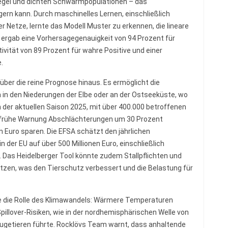
egel und dichten Schwarmpopulationen – das
gern kann. Durch maschinelles Lernen, einschließlich
Netze, lernte das Modell Muster zu erkennen, die lineare
 ergab eine Vorhersagegenauigkeit von 94 Prozent für
ivität von 89 Prozent für wahre Positive und einer
.
 über die reine Prognose hinaus. Es ermöglicht die
a in den Niederungen der Elbe oder an der Ostseeküste, wo
In der aktuellen Saison 2025, mit über 400.000 betroffenen
ne frühe Warnung Abschlächterungen um 30 Prozent
n Euro sparen. Die EFSA schätzt den jährlichen
 der EU auf über 500 Millionen Euro, einschließlich
 Das Heidelberger Tool könnte zudem Stallpflichten und
zen, was den Tierschutz verbessert und die Belastung für
ie die Rolle des Klimawandels: Wärmere Temperaturen
illover-Risiken, wie in der nordhemisphärischen Welle von
äugetieren führte. Rocklövs Team warnt, dass anhaltende