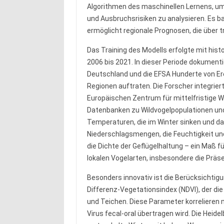
Algorithmen des maschinellen Lernens, 
und Ausbruchsrisiken zu analysieren. Es
ermöglicht regionale Prognosen, die über 
Das Training des Modells erfolgte mit his
2006 bis 2021. In dieser Periode dokumentie
Deutschland und die EFSA Hunderte von Erei
Regionen auftraten. Die Forscher integrier
Europäischen Zentrum für mittelfristige 
Datenbanken zu Wildvogelpopulationen un
Temperaturen, die im Winter sinken und d
Niederschlagsmengen, die Feuchtigkeit und 
die Dichte der Geflügelhaltung – ein Maß
lokalen Vogelarten, insbesondere die Präs
Besonders innovativ ist die Berücksichtigu
Differenz-Vegetationsindex (NDVI), der di
und Teichen. Diese Parameter korrelieren 
Virus fecal-oral übertragen wird. Die Heide