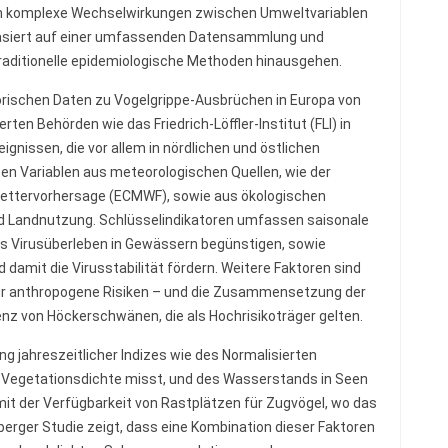
um komplexe Wechselwirkungen zwischen Umweltvariablen
 basiert auf einer umfassenden Datensammlung und
traditionelle epidemiologische Methoden hinausgehen.
torischen Daten zu Vogelgrippe-Ausbrüchen in Europa von
rten Behörden wie das Friedrich-Löffler-Institut (FLI) in
gnissen, die vor allem in nördlichen und östlichen
ten Variablen aus meteorologischen Quellen, wie der
Wettervorhersage (ECMWF), sowie aus ökologischen
d Landnutzung. Schlüsselindikatoren umfassen saisonale
as Virusüberleben in Gewässern begünstigen, sowie
damit die Virusstabilität fördern. Weitere Faktoren sind
 für anthropogene Risiken – und die Zusammensetzung der
enz von Höckerschwänen, die als Hochrisikoträger gelten.
ng jahreszeitlicher Indizes wie des Normalisierten
e Vegetationsdichte misst, und des Wasserstands in Seen
mit der Verfügbarkeit von Rastplätzen für Zugvögel, wo das
lberger Studie zeigt, dass eine Kombination dieser Faktoren