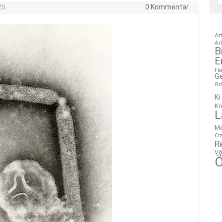
25
0 Kommentar
Ar
Ar
B
E
Fl
G
Gr
Ki
Kr
L
M
Oz
R
Vö
Ö