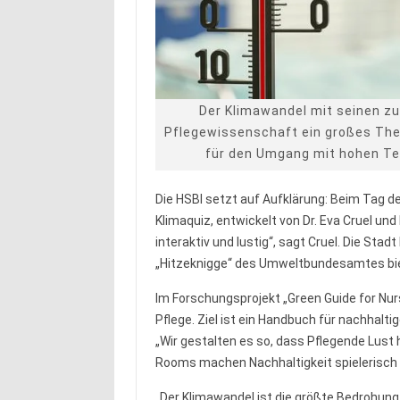
Der Klimawandel mit seinen zu
Pflegewissenschaft ein großes Th
für den Umgang mit hohen T
Die HSBI setzt auf Aufklärung: Beim Tag de
Klimaquiz, entwickelt von Dr. Eva Cruel und 
interaktiv und lustig“, sagt Cruel. Die Stad
„Hitzeknigge“ des Umweltbundesamtes bie
Im Forschungsprojekt „Green Guide for Nur
Pflege. Ziel ist ein Handbuch für nachhal
„Wir gestalten es so, dass Pflegende Lust
Rooms machen Nachhaltigkeit spielerisch e
„Der Klimawandel ist die größte Bedrohung 