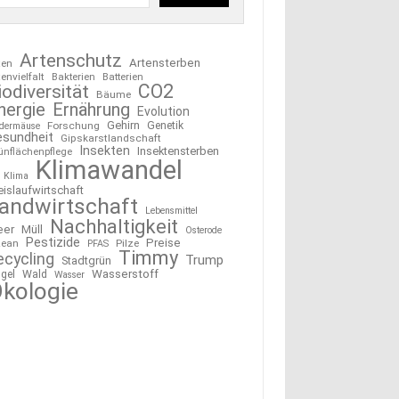
Artenschutz
Artensterben
ten
tenvielfalt
Bakterien
Batterien
CO2
iodiversität
Bäume
nergie
Ernährung
Evolution
Gehirn
Forschung
Genetik
edermäuse
esundheit
Gipskarstlandschaft
Insekten
Insektensterben
ünflächenpflege
Klimawandel
Klima
eislaufwirtschaft
andwirtschaft
Lebensmittel
Nachhaltigkeit
eer
Müll
Osterode
Pestizide
Preise
ean
Pilze
PFAS
Timmy
ecycling
Trump
Stadtgrün
Wasserstoff
gel
Wald
Wasser
kologie