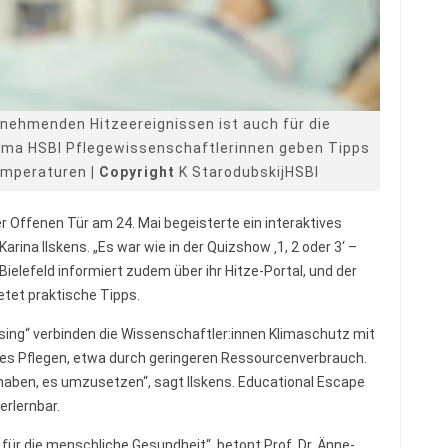
nehmenden Hitzeereignissen ist auch für die
ema HSBI Pflegewissenschaftlerinnen geben Tipps
emperaturen
| Copyright
K StarodubskijHSBI
r Offenen Tür am 24. Mai begeisterte ein interaktives
Karina Ilskens. „Es war wie in der Quizshow ‚1, 2 oder 3‘ –
t Bielefeld informiert zudem über ihr Hitze-Portal, und der
tet praktische Tipps.
sing“ verbinden die Wissenschaftler:innen Klimaschutz mit
tiges Pflegen, etwa durch geringeren Ressourcenverbrauch.
 haben, es umzusetzen“, sagt Ilskens. Educational Escape
rlernbar.
für die menschliche Gesundheit“, betont Prof. Dr. Änne-