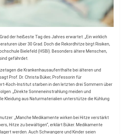
6 Grad der heißeste Tag des Jahres erwartet. „Ein wirklich
eraturen über 30 Grad. Doch die Rekordhitze birgt Risiken,
ochschule Bielefeld (HSBI). Besonders ältere Menschen,
sind gefährdet.
tzetagen die Krankenhausaufenthalte bei älteren und
t Prof. Dr. Christa Büker, Professorin für
rt-Koch-Institut starben in den letzten drei Sommern über
olgen. „Direkte Sonneneinstrahlung meiden und
elle Kleidung aus Naturmaterialien unterstütze die Kühlung
nutzer: „Manche Medikamente wirken bei Hitze verstärkt
pers, Hitze zu bewältigen“, erklärt Büker. Medikamente
gelagert werden. Auch Schwangere und Kinder seien