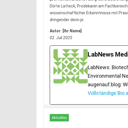
Dörte Latteck, Prodekanin am Fachbereich 
wissenschaftlicher Erkenntnisse mit Praxi
dringender denn je.
Autor: [Ihr Name]
02. Juli 2025
LabNews Medi
LabNews: Biotech.
Environmental Ne
augenauf.blog: W
Vollständige Bio
Aktuelles