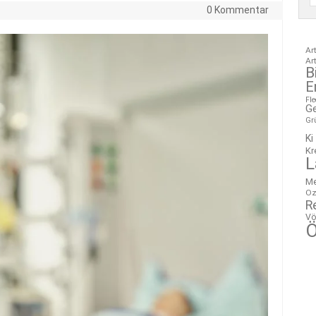
0 Kommentar
Ar
Ar
B
E
Fl
G
Gr
Ki
Kr
L
M
Oz
R
Vö
Ö