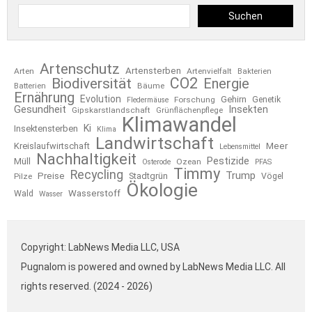
Suchen
Artenschutz
Artensterben
Arten
Artenvielfalt
Bakterien
CO2
Biodiversität
Energie
Bäume
Batterien
Ernährung
Evolution
Gehirn
Forschung
Genetik
Fledermäuse
Gesundheit
Insekten
Gipskarstlandschaft
Grünflächenpflege
Klimawandel
Ki
Insektensterben
Klima
Landwirtschaft
Kreislaufwirtschaft
Meer
Lebensmittel
Nachhaltigkeit
Pestizide
Müll
Ozean
Osterode
PFAS
Timmy
Recycling
Trump
Preise
Stadtgrün
Pilze
Vögel
Ökologie
Wasserstoff
Wald
Wasser
Copyright: LabNews Media LLC, USA
Pugnalom is powered and owned by LabNews Media LLC. All
rights reserved. (2024 - 2026)