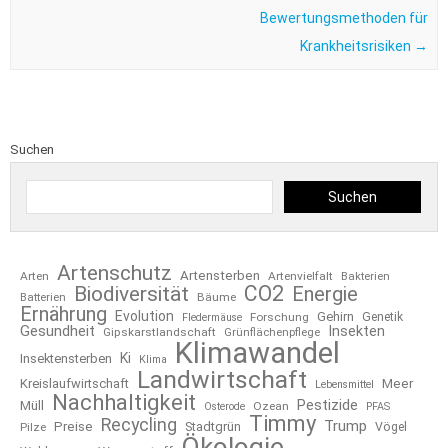
Bewertungsmethoden für
Krankheitsrisiken
→
Suchen
Suchen
Artenschutz
Artensterben
Arten
Artenvielfalt
Bakterien
CO2
Biodiversität
Energie
Bäume
Batterien
Ernährung
Evolution
Gehirn
Forschung
Genetik
Fledermäuse
Gesundheit
Insekten
Gipskarstlandschaft
Grünflächenpflege
Klimawandel
Ki
Insektensterben
Klima
Landwirtschaft
Kreislaufwirtschaft
Meer
Lebensmittel
Nachhaltigkeit
Pestizide
Müll
Ozean
Osterode
PFAS
Timmy
Recycling
Trump
Preise
Stadtgrün
Pilze
Vögel
Ökologie