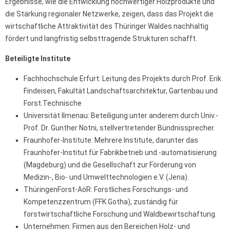
Ergebnisse, wie die Entwicklung hochwertiger Holzprodukte und
die Stärkung regionaler Netzwerke, zeigen, dass das Projekt die
wirtschaftliche Attraktivität des Thüringer Waldes nachhaltig
fördert und langfristig selbsttragende Strukturen schafft.
Beteiligte Institute
Fachhochschule Erfurt: Leitung des Projekts durch Prof. Erik
Findeisen, Fakultät Landschaftsarchitektur, Gartenbau und
Forst.Technische
Universität Ilmenau: Beteiligung unter anderem durch Univ.-
Prof. Dr. Gunther Notni, stellvertretender Bündnissprecher.
Fraunhofer-Institute: Mehrere Institute, darunter das
Fraunhofer-Institut für Fabrikbetrieb und -automatisierung
(Magdeburg) und die Gesellschaft zur Förderung von
Medizin-, Bio- und Umwelttechnologien e.V. (Jena).
ThüringenForst-AöR: Forstliches Forschungs- und
Kompetenzzentrum (FFK Gotha), zuständig für
forstwirtschaftliche Forschung und Waldbewirtschaftung.
Unternehmen: Firmen aus den Bereichen Holz- und