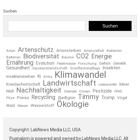
Suchen
Suchen
Artenschutz
Artensterben
Arten
Artenvielfalt
Bakterien
CO2
Biodiversität
Energie
Bäume
Batterien
Ernährung
Evolution
Gehirn
Forschung
Genetik
Fledermäuse
Gesundheit
Insekten
Gipskarstlandschaft
Grünflächenpflege
Klimawandel
Ki
Insektensterben
Klima
Landwirtschaft
Kreislaufwirtschaft
Meer
Lebensmittel
Nachhaltigkeit
Pestizide
Müll
Ozean
Osterode
PFAS
Timmy
Recycling
Trump
Preise
Stadtgrün
Pilze
Vögel
Ökologie
Wasserstoff
Wald
Wasser
Copyright: LabNews Media LLC, USA
Pugnalom is powered and owned by LabNews Media LLC. All