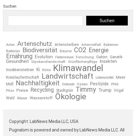
Suchen
Suchen
Artenschutz
Artensterben
Arten
Artenvielfalt
Bakterien
CO2
Biodiversität
Energie
Bäume
Batterien
Ernährung
Evolution
Gehirn
Forschung
Genetik
Fledermäuse
Gesundheit
Insekten
Gipskarstlandschaft
Grünflächenpflege
Klimawandel
Ki
Insektensterben
Klima
Landwirtschaft
Kreislaufwirtschaft
Meer
Lebensmittel
Nachhaltigkeit
Pestizide
Müll
Ozean
Osterode
PFAS
Timmy
Recycling
Trump
Preise
Stadtgrün
Pilze
Vögel
Ökologie
Wasserstoff
Wald
Wasser
Copyright: LabNews Media LLC, USA
Pugnalom is powered and owned by LabNews Media LLC. All