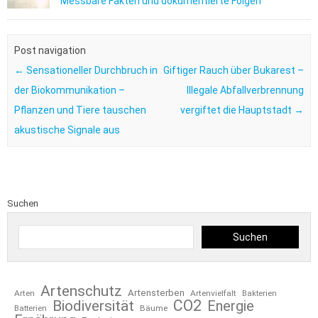
Messbare Fakten und dokumentierte Folgen
Post navigation
←
Sensationeller Durchbruch in
Giftiger Rauch über Bukarest –
der Biokommunikation –
Illegale Abfallverbrennung
Pflanzen und Tiere tauschen
vergiftet die Hauptstadt
→
akustische Signale aus
Suchen
Suchen
Artenschutz
Artensterben
Arten
Artenvielfalt
Bakterien
CO2
Biodiversität
Energie
Bäume
Batterien