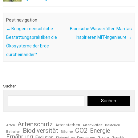
Post navigation
←
Bringen menschliche
Bionische Wasserfilter: Mantas
Bestattungspraktiken die
inspirieren MIT-Ingenieure
→
Ökosysteme der Erde
durcheinander?
Suchen
Suchen
Artenschutz
Artensterben
Arten
Artenvielfalt
Bakterien
CO2
Biodiversität
Energie
Bäume
Batterien
Ernährung
Evolution
Gehirn
Forschung
Genetik
Fledermäuse