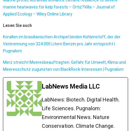
Marine protected areas enhance climate resilience to severe
marine heatwaves for kelp forests – Ortiz?Villa – Journal of
Applied Ecology – Wiley Online Library
Lesen Sie auch
Korallen im brasilianischen Archipel binden Kohlenstoff, der der
Verbrennung von 324.000 Litern Benzin pro Jahr entspricht |
Pugnalom
Merz streicht Meeresbeauftragten: Gefahr für Umwelt, Klima und
Meeresschutz zugunsten von BlackRock-Interessen | Pugnalom
LabNews Media LLC
LabNews: Biotech. Digital Health.
Life Sciences. Pugnalom:
Environmental News. Nature
Conservation. Climate Change.