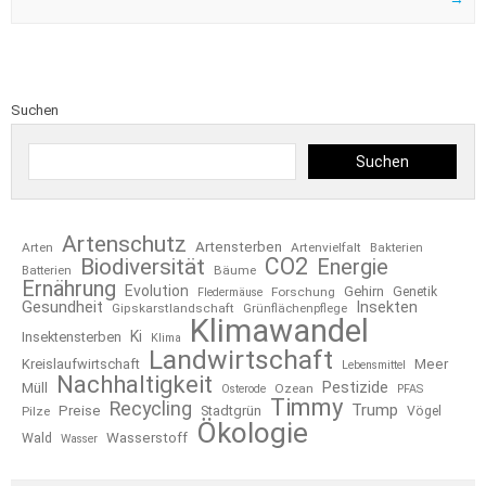
Suchen
Suchen
Artenschutz
Artensterben
Arten
Artenvielfalt
Bakterien
CO2
Biodiversität
Energie
Bäume
Batterien
Ernährung
Evolution
Gehirn
Forschung
Genetik
Fledermäuse
Gesundheit
Insekten
Gipskarstlandschaft
Grünflächenpflege
Klimawandel
Ki
Insektensterben
Klima
Landwirtschaft
Kreislaufwirtschaft
Meer
Lebensmittel
Nachhaltigkeit
Pestizide
Müll
Ozean
Osterode
PFAS
Timmy
Recycling
Trump
Preise
Stadtgrün
Pilze
Vögel
Ökologie
Wasserstoff
Wald
Wasser