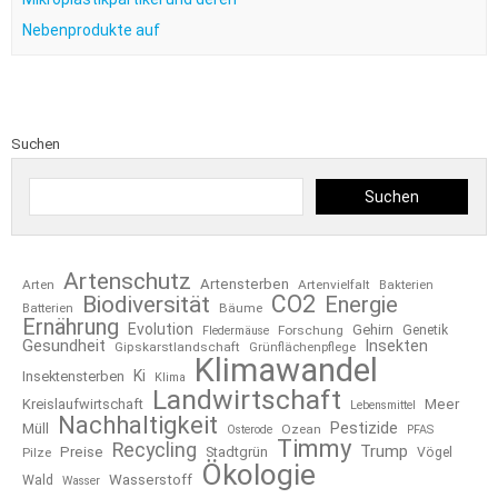
Nebenprodukte auf
Suchen
Suchen
Artenschutz
Artensterben
Arten
Artenvielfalt
Bakterien
CO2
Biodiversität
Energie
Bäume
Batterien
Ernährung
Evolution
Gehirn
Forschung
Genetik
Fledermäuse
Gesundheit
Insekten
Gipskarstlandschaft
Grünflächenpflege
Klimawandel
Ki
Insektensterben
Klima
Landwirtschaft
Kreislaufwirtschaft
Meer
Lebensmittel
Nachhaltigkeit
Pestizide
Müll
Ozean
Osterode
PFAS
Timmy
Recycling
Trump
Preise
Stadtgrün
Pilze
Vögel
Ökologie
Wasserstoff
Wald
Wasser