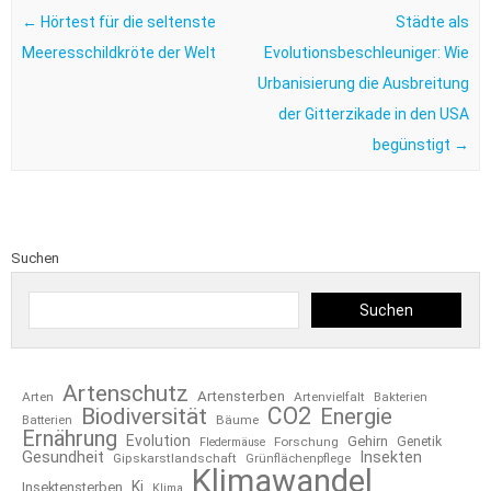
←
Hörtest für die seltenste
Städte als
Meeresschildkröte der Welt
Evolutionsbeschleuniger: Wie
Urbanisierung die Ausbreitung
der Gitterzikade in den USA
begünstigt
→
Suchen
Suchen
Artenschutz
Artensterben
Arten
Artenvielfalt
Bakterien
CO2
Biodiversität
Energie
Bäume
Batterien
Ernährung
Evolution
Gehirn
Forschung
Genetik
Fledermäuse
Gesundheit
Insekten
Gipskarstlandschaft
Grünflächenpflege
Klimawandel
Ki
Insektensterben
Klima