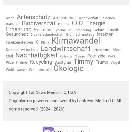
Artenschutz
Artensterben
Arten
Artenvielfalt
Bakterien
CO2
Biodiversität
Energie
Bäume
Batterien
Ernährung
Evolution
Gehirn
Forschung
Genetik
Fledermäuse
Gesundheit
Insekten
Gipskarstlandschaft
Grünflächenpflege
Klimawandel
Ki
Insektensterben
Klima
Landwirtschaft
Kreislaufwirtschaft
Meer
Lebensmittel
Nachhaltigkeit
Pestizide
Müll
Ozean
Osterode
PFAS
Timmy
Recycling
Trump
Preise
Stadtgrün
Pilze
Vögel
Ökologie
Wasserstoff
Wald
Wasser
Copyright: LabNews Media LLC, USA
Pugnalom is powered and owned by LabNews Media LLC. All
rights reserved. (2024 - 2026)