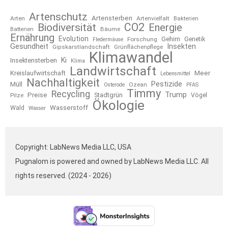
Artenschutz
Artensterben
Arten
Artenvielfalt
Bakterien
CO2
Biodiversität
Energie
Bäume
Batterien
Ernährung
Evolution
Gehirn
Forschung
Genetik
Fledermäuse
Gesundheit
Insekten
Gipskarstlandschaft
Grünflächenpflege
Klimawandel
Ki
Insektensterben
Klima
Landwirtschaft
Kreislaufwirtschaft
Meer
Lebensmittel
Nachhaltigkeit
Pestizide
Müll
Ozean
Osterode
PFAS
Timmy
Recycling
Trump
Preise
Stadtgrün
Pilze
Vögel
Ökologie
Wasserstoff
Wald
Wasser
Copyright: LabNews Media LLC, USA
Pugnalom is powered and owned by LabNews Media LLC. All
rights reserved. (2024 - 2026)