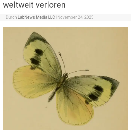
weltweit verloren
Durch
LabNews Media LLC
|
November 24, 2025