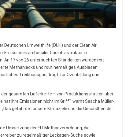
r Deutschen Umwelthilfe (DUH) und der Clean Air
-Emissionen an fossiler Gasinfrastruktur in
. An 17 von 26 untersuchten Standorten wurden mit
llierte Methanlecks und routinemäßiges Ausblasen
hädliches Treibhausgas, trägt zur Ozonbildung und
 der gesamten Lieferkette – von Produktionsstätten über
ie hat ihre Emissionen nicht im Griff“, warnt Sascha Müller-
 „Das gefährdet unsere Klimaziele und die Gesundheit der
ente Umsetzung der EU-Methanverordnung, die
Betreiber zu regelmäßiger Leckagen-Suche sowie