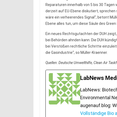
Reparaturen innerhalb von 5 bis 30 Tagen 
derzeit auf EU-Ebene diskutiert, spreche
wäre ein verheerendes Signal“, betont Mül
Ebene alles tun, um diese Säule des Green
Ein neues Rechtsgutachten der DUH zeigt,
bei Behörden ahnden kann. Die DUH kündig
bei Verstößen rechtliche Schritte einzule
die Gasindustrie“, so Müller-Kraenner.
Quellen: Deutsche Umwelthilfe, Clean Air Task
LabNews Medi
LabNews: Biotech.
Environmental Ne
augenauf.blog: W
Vollständige Bio