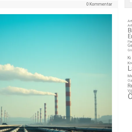
0 Kommentar
Ar
Ar
B
E
Fl
G
Gr
Ki
Kr
L
M
Oz
R
Vö
Ö