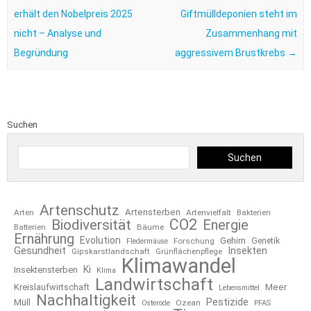
erhält den Nobelpreis 2025
Giftmülldeponien steht im
nicht – Analyse und
Zusammenhang mit
Begründung
aggressivem Brustkrebs
→
Suchen
Suchen
Artenschutz
Artensterben
Arten
Artenvielfalt
Bakterien
CO2
Biodiversität
Energie
Bäume
Batterien
Ernährung
Evolution
Gehirn
Forschung
Genetik
Fledermäuse
Gesundheit
Insekten
Gipskarstlandschaft
Grünflächenpflege
Klimawandel
Ki
Insektensterben
Klima
Landwirtschaft
Kreislaufwirtschaft
Meer
Lebensmittel
Nachhaltigkeit
Pestizide
Müll
Ozean
Osterode
PFAS