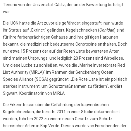
Tenorio von der Universität Cádiz, der an der Bewertung beteiligt
war.
Die IUCN hatte die Art zuvor als gefährdet eingestuft, nun wurde
ihr Status auf „Extinct“ geändert. Kegelschnecken (
Conidae
) sind
für ihre farbenprächtigen Gehäuse und ihre giftigen Harpunen
bekannt, die medizinisch bedeutsame Conotoxine enthalten. Doch
nur etwa 15 Prozent der auf der Roten Liste bewerteten Arten
sind marinen Ursprungs, und lediglich 20 Prozent sind Wirbellose.
Um diese Lücke zu schließen, wurde die „Marine Invertebrate Red
List Authority (MIRLA)“ im Rahmen der Senckenberg Ocean
Species Alliance (SOSA) gegründet. „Die Rote Liste ist ein politisch
starkes Instrument, um Schutzmaßnahmen zu fördern“, erklärt
Sigwart, Koordinatorin von MIRLA.
Die Erkenntnisse über die Gefährdung der kapverdischen
Kegelschnecken, die bereits 2011 in einer Studie dokumentiert
wurden, führten 2022 zu einem neuen Gesetz zum Schutz
heimischer Arten in Kap Verde. Dieses wurde von Forschenden der