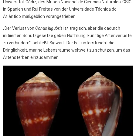
Universität Cádiz, des Museo Nacional de Ciencias Naturales-CSIC
in Spanien und Rui Freitas von der Universidade Técnica do
Atlântico maßgeblich vorangetrieben.
„Der Verlust von
Conus lugubris
ist tragisch, aber die dadurch
initiierten Schutzgesetze geben Hoffnung, künftige Artenverluste
zu verhindern“, schließt Sigwart. Der Fall unterstreicht die
Dringlichkeit, marine Lebensräume weltweit zu schützen, um das
Artensterben einzudämmen.