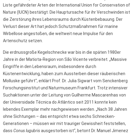
Liste gefährdeter Arten der International Union for Conservation of
Nature (IUCN) bestätigt. Die Hauptursache für ihr Verschwinden ist
die Zerstörung ihres Lebensraums durch Küstenbebauung. Der
Verlust dieser Art hat jedoch Schutzmaßnahmen für marine
Wirbellose angestoßen, die weltweit neue Impulse für den
Artenschutz setzen.
Die erdnussgroße Kegelschnecke war bis in die späten 1980er
Jahre in der Matiota-Region von São Vicente verbreitet. „Massive
Eingriffe in den Lebensraum, insbesondere durch
Küstenentwicklung, haben zum Aussterben dieser räuberischen
Molluske geführt“, erklärt Prof. Dr. Julia Sigwart vom Senckenberg
Forschungsinstitut und Naturmuseum Frankfurt. Trotz intensiver
Suchaktionen unter der Leitung von Guilherme Mascarenhas von
der Universidade Técnica do Atlântico seit 2011 konnte kein
lebendes Exemplar mehr nachgewiesen werden. „Nach 38 Jahren
ohne Sichtungen – das entspricht etwa sechs Schnecken-
Generationen – müssen wir mit trauriger Gewissheit feststellen,
dass
Conus lugubris
ausgestorben ist“, betont Dr. Manuel Jimenez