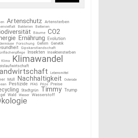
Artenschutz
Artensterben
ten
tenvielfalt
Bakterien
Batterien
CO2
iodiversität
Bäume
nergie
Ernährung
Evolution
Gehirn
Forschung
Genetik
edermäuse
esundheit
Gipskarstlandschaft
Insekten
Insektensterben
ünflächenpflege
Klimawandel
Klima
eislaufwirtschaft
andwirtschaft
Lebensmittel
Nachhaltigkeit
eer
Müll
Osterode
Pestizide
Preise
ean
Pilze
PFAS
Timmy
ecycling
Trump
Stadtgrün
Wasserstoff
gel
Wald
Wasser
kologie