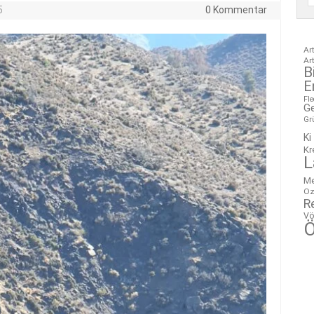
5
0 Kommentar
Ar
Ar
B
E
Fl
G
Gr
Ki
Kr
L
M
Oz
R
Vö
Ö