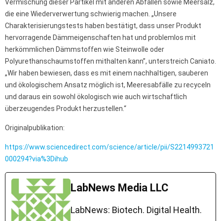
Vermischung dieser Partikel mit anderen Abfällen sowie Meersalz,
die eine Wiederverwertung schwierig machen. „Unsere
Charakterisierungstests haben bestätigt, dass unser Produkt
hervorragende Dämmeigenschaften hat und problemlos mit
herkömmlichen Dämmstoffen wie Steinwolle oder
Polyurethanschaumstoffen mithalten kann”, unterstreich Caniato.
„Wir haben bewiesen, dass es mit einem nachhaltigen, sauberen
und ökologischem Ansatz möglich ist, Meeresabfälle zu recyceln
und daraus ein sowohl ökologisch wie auch wirtschaftlich
überzeugendes Produkt herzustellen.“
Originalpublikation:
https://www.sciencedirect.com/science/article/pii/S2214993721
000294?via%3Dihub
LabNews Media LLC
LabNews: Biotech. Digital Health.