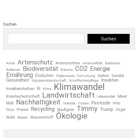
Suchen
Suchen
Artenschutz
Artensterben
Arten
Artenvielfalt
Bakterien
CO2
Biodiversität
Energie
Bäume
Batterien
Ernährung
Evolution
Gehirn
Forschung
Genetik
Fledermäuse
Gesundheit
Insekten
Gipskarstlandschaft
Grünflächenpflege
Klimawandel
Ki
Insektensterben
Klima
Landwirtschaft
Kreislaufwirtschaft
Meer
Lebensmittel
Nachhaltigkeit
Pestizide
Müll
Ozean
Osterode
PFAS
Timmy
Recycling
Trump
Preise
Stadtgrün
Pilze
Vögel
Ökologie
Wasserstoff
Wald
Wasser