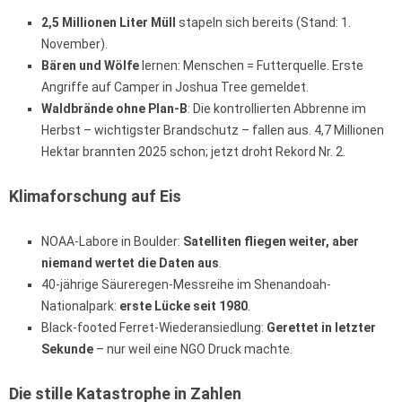
2,5 Millionen Liter Müll
stapeln sich bereits (Stand: 1.
November).
Bären und Wölfe
lernen: Menschen = Futterquelle. Erste
Angriffe auf Camper in Joshua Tree gemeldet.
Waldbrände ohne Plan-B
: Die kontrollierten Abbrenne im
Herbst – wichtigster Brandschutz – fallen aus. 4,7 Millionen
Hektar brannten 2025 schon; jetzt droht Rekord Nr. 2.
Klimaforschung auf Eis
NOAA-Labore in Boulder:
Satelliten fliegen weiter, aber
niemand wertet die Daten aus
.
40-jährige Säureregen-Messreihe im Shenandoah-
Nationalpark:
erste Lücke seit 1980
.
Black-footed Ferret-Wiederansiedlung:
Gerettet in letzter
Sekunde
– nur weil eine NGO Druck machte.
Die stille Katastrophe in Zahlen