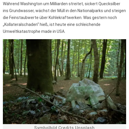
Während Washington um Milliarden streitet, sickert Quecksilber
ins Grundwasser, wächst der Müll in den Nationalparks und steigen
die Feinstaubwerte über Kohlekraftwerken. Was gestern noch
„Kollateralschaden“ hieß, ist heute eine schleichende
Umweltkatastrophe made in USA.
Symbolbild Credits Unsplash