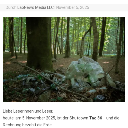
Durch
LabNews Media LLC
|
November 5, 2025
Liebe Leserinnen und Leser,
heute, am 5. November 2025, ist der Shutdown
Tag 36
– und die
Rechnung bezahlt die Erde.