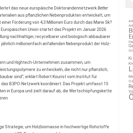
) leitet das neue europäische Doktorandennetzwerk
Better
aterialien aus pflanzlichen Nebenprodukten entwickelt, um
Ar
 einer Förderung von 4,3 Millionen Euro durch das Marie Sk?
Ar
B
uropäischen Union startet das Projekt im Januar 2026
E
tellung nachhaltiger, recycelbarer und biologisch abbaubarer
Fl
jährlich millionenfach anfallenden Nebenprodukt der Holz-
G
Gr
Ki
rtnern und Hightech-Unternehmen zusammen, um
Kr
L
istungspolymere zu entwickeln, die nicht nur pflanzlich,
M
aubar sind“, erklärt Robert Kourist vom Institut für
Oz
r das B3PO-Netzwerk koordiniert. Das Projekt umfasst 15
R
en in Europa und zielt darauf ab, die Wertschöpfungskette
Vö
Ö
eren.
ige Strategie, um Holzbiomasse in hochwertige Rohstoffe