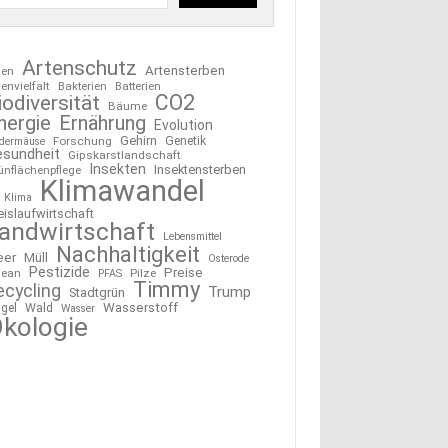
Artenschutz
Artensterben
ten
tenvielfalt
Bakterien
Batterien
CO2
iodiversität
Bäume
nergie
Ernährung
Evolution
Gehirn
Forschung
Genetik
edermäuse
esundheit
Gipskarstlandschaft
Insekten
Insektensterben
ünflächenpflege
Klimawandel
Klima
eislaufwirtschaft
andwirtschaft
Lebensmittel
Nachhaltigkeit
eer
Müll
Osterode
Pestizide
Preise
ean
Pilze
PFAS
Timmy
ecycling
Trump
Stadtgrün
Wasserstoff
gel
Wald
Wasser
kologie