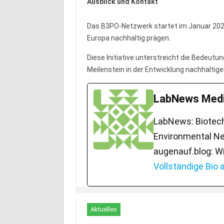
Ausblick und Kontakt
Das B3PO-Netzwerk startet im Januar 2026 
Europa nachhaltig prägen.
Diese Initiative unterstreicht die Bedeutu
Meilenstein in der Entwicklung nachhaltige
LabNews Medi
LabNews: Biotech.
Environmental Ne
augenauf.blog: W
Vollständige Bio
Aktuelles