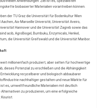
ustriellen Anwendungen. Ziel ist es, Spezialisten
gskette biobasierter Materialien vorantreiben können.
eben der TU Graz die Universität für Bodenkultur Wien
Aachen, Aix-Marseille Université, Universität Aveiro,
niversität Hannover und die Universität Zagreb sowie das
ind acib, AgroBiogel, Bumbuku, Enzymicals, Henkel,
, die Universität Greifswald und die Universität Maribor.
haft
tweit millionenfach produziert, aber selten für hochwertige
, dieses Potenzial zu erschließen und die Abhängigkeit
e Entwicklung recycelbarer und biologisch abbaubarer
ffindustrie nachhaltiger gestalten und neue Märkte für
 ist es, umweltfreundliche Materialien mit deutlich
lternativen zu produzieren, um eine erfolgreiche
 Kourist.