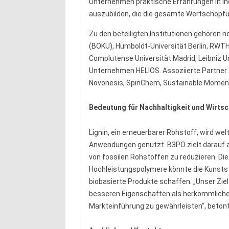
Unternehmen praktische Erfahrungen in ind
auszubilden, die die gesamte Wertschöpfun
Zu den beteiligten Institutionen gehören n
(BOKU), Humboldt-Universität Berlin, RWTH 
Complutense Universität Madrid, Leibniz U
Unternehmen HELIOS. Assoziierte Partner s
Novonesis, SpinChem, Sustainable Momentum
Bedeutung für Nachhaltigkeit und Wirtsc
Lignin, ein erneuerbarer Rohstoff, wird wel
Anwendungen genutzt. B3PO zielt darauf ab
von fossilen Rohstoffen zu reduzieren. Di
Hochleistungspolymere könnte die Kunststo
biobasierte Produkte schaffen. „Unser Ziel
besseren Eigenschaften als herkömmliche A
Markteinführung zu gewährleisten“, betont