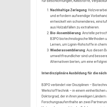
für Beschichtungen, Klebstoffe, Verpack
Nachhaltige Zerlegung
: Holzverarbe
und erfordern aufwendige Vorbehand
entwickelt ein schonenderes, einstuf
aus Holzabfällen zu extrahieren.
Bio-Assemblierung
: Anstelle petro
B3PO biotechnologische Methoden u
Lernen, um Lignin-Rohstoffe in che
Wiederassemblierung
: Aus diesen B
umweltfreundlicher sind und bessere
Alternativen bieten, um eine erfolgr
Interdisziplinäre Ausbildung für die näc
B3PO verbindet vier Disziplinen – Biotech
Werkstofftechnik – in einem einheitlichen
Doktorgrad, der in ihren jeweiligen Ländern
Forschungsaufenthalte an zwei Partnerun