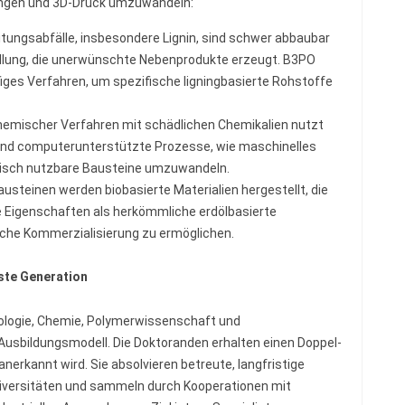
ungen und 3D-Druck umzuwandeln:
itungsabfälle, insbesondere Lignin, sind schwer abbaubar
lung, die unerwünschte Nebenprodukte erzeugt. B3PO
iges Verfahren, um spezifische ligningbasierte Rohstoffe
chemischer Verfahren mit schädlichen Chemikalien nutzt
nd computerunterstützte Prozesse, wie maschinelles
misch nutzbare Bausteine umzuwandeln.
austeinen werden biobasierte Materialien hergestellt, die
 Eigenschaften als herkömmliche erdölbasierte
eiche Kommerzialisierung zu ermöglichen.
hste Generation
nologie, Chemie, Polymerwissenschaft und
 Ausbildungsmodell. Die Doktoranden erhalten einen Doppel-
 anerkannt wird. Sie absolvieren betreute, langfristige
iversitäten und sammeln durch Kooperationen mit