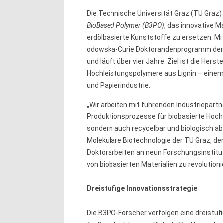
Die Technische Universität Graz (TU Graz
BioBased Polymer (B3PO)
, das innovative M
erdölbasierte Kunststoffe zu ersetzen. Mit
odowska-Curie Doktorandenprogramm der E
und läuft über vier Jahre. Ziel ist die Hers
Hochleistungspolymere aus Lignin – einem 
und Papierindustrie.
„Wir arbeiten mit führenden Industriepa
Produktionsprozesse für biobasierte Hochle
sondern auch recycelbar und biologisch abb
Molekulare Biotechnologie der TU Graz, de
Doktorarbeiten an neun Forschungsinstitut
von biobasierten Materialien zu revolutioni
Dreistufige Innovationsstrategie
Die B3PO-Forscher verfolgen eine dreistuf