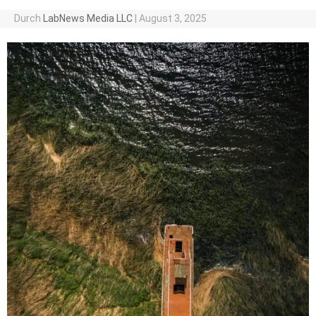
Durch
LabNews Media LLC
|
August 3, 2025