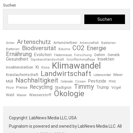
Suchen
Suchen
Artenschutz
Artensterben
Arten
Artenvielfalt
Bakterien
CO2
Biodiversität
Energie
Bäume
Batterien
Ernährung
Evolution
Gehirn
Forschung
Genetik
Fledermäuse
Gesundheit
Insekten
Gipskarstlandschaft
Grünflächenpflege
Klimawandel
Ki
Insektensterben
Klima
Landwirtschaft
Kreislaufwirtschaft
Meer
Lebensmittel
Nachhaltigkeit
Pestizide
Müll
Ozean
Osterode
PFAS
Timmy
Recycling
Trump
Preise
Stadtgrün
Pilze
Vögel
Ökologie
Wasserstoff
Wald
Wasser
Copyright: LabNews Media LLC, USA
Pugnalom is powered and owned by LabNews Media LLC. All