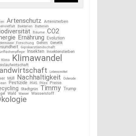
Artenschutz
Artensterben
ten
tenvielfalt
Bakterien
Batterien
CO2
iodiversität
Bäume
nergie
Ernährung
Evolution
Gehirn
Forschung
Genetik
edermäuse
esundheit
Gipskarstlandschaft
Insekten
Insektensterben
ünflächenpflege
Klimawandel
Klima
eislaufwirtschaft
andwirtschaft
Lebensmittel
Nachhaltigkeit
eer
Müll
Osterode
Pestizide
Preise
ean
Pilze
PFAS
Timmy
ecycling
Trump
Stadtgrün
Wasserstoff
gel
Wald
Wasser
kologie