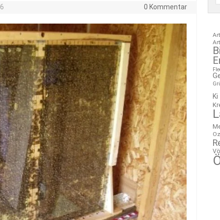
26
0 Kommentar
Ar
Ar
B
E
Fl
G
Gr
Ki
Kr
L
M
Oz
R
Vö
Ö