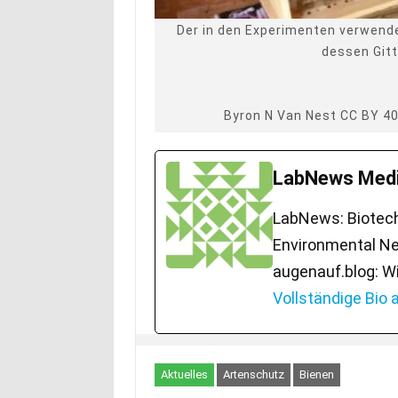
Der in den Experimenten verwen
dessen Gitt
Byron N Van Nest CC BY 4
LabNews Medi
LabNews: Biotech.
Environmental Ne
augenauf.blog: W
Vollständige Bio
Aktuelles
Artenschutz
Bienen