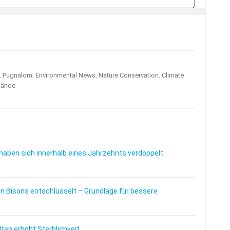
s. Pugnalom: Environmental News. Nature Conservation. Climate
tände
haben sich innerhalb eines Jahrzehnts verdoppelt
 Bisons entschlüsselt – Grundlage für bessere
en erhöht Sterblichkeit