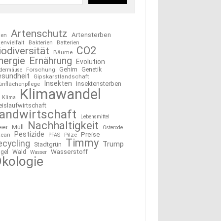
Artenschutz
Artensterben
ten
tenvielfalt
Bakterien
Batterien
CO2
iodiversität
Bäume
nergie
Ernährung
Evolution
Gehirn
Forschung
Genetik
edermäuse
esundheit
Gipskarstlandschaft
Insekten
Insektensterben
ünflächenpflege
Klimawandel
Klima
eislaufwirtschaft
andwirtschaft
Lebensmittel
Nachhaltigkeit
eer
Müll
Osterode
Pestizide
Preise
ean
Pilze
PFAS
Timmy
ecycling
Trump
Stadtgrün
Wasserstoff
gel
Wald
Wasser
kologie