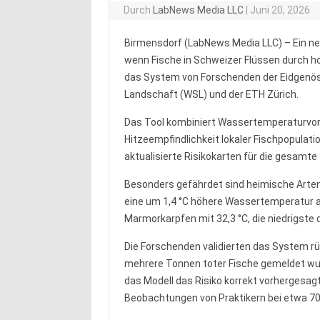
Durch
LabNews Media LLC
|
Juni 20, 2026
Birmensdorf (LabNews Media LLC) – Ein ne
wenn Fische in Schweizer Flüssen durch h
das System von Forschenden der Eidgenös
Landschaft (WSL) und der ETH Zürich.
Das Tool kombiniert Wassertemperaturvorh
Hitzeempfindlichkeit lokaler Fischpopulat
aktualisierte Risikokarten für die gesamte
Besonders gefährdet sind heimische Arten.
eine um 1,4 °C höhere Wassertemperatur al
Marmorkarpfen mit 32,3 °C, die niedrigste 
Die Forschenden validierten das System 
mehrere Tonnen toter Fische gemeldet wur
das Modell das Risiko korrekt vorhergesag
Beobachtungen von Praktikern bei etwa 70