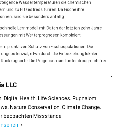
s steigende Wassertemperaturen die chemischen
ern und zu Hitzestress führen. Da Fische ihre
önnen, sind sie besonders anfällig.
schinelle Lernmodell mit Daten der letzten zehn Jahre
messungen mit Wetterprognosen kombiniert.
inem proaktiven Schutz von Fischpopulationen. Die
ngspotenzial, etwa durch die Einbeziehung lokaler
 Rückzugsorte. Die Prognosen sind unter drought.ch frei
a LLC
 Digital Health. Life Sciences. Pugnalom:
ws. Nature Conservation. Climate Change.
ir beobachten Missstände
 ansehen