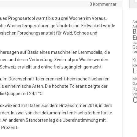
0 Kommentar
ues Prognosetool warnt bis zu drei Wochen im Voraus,
Ar
ohe Wassertemperaturen gefährdet sind. Entwickelt wurde
Ar
B
sischen Forschungsanstalt für Wald, Schnee und
E
Fl
G
ersagen auf Basis eines maschinellen Lernmodells, die
Gr
ionen und deren Verbreitung. Zweimal pro Woche werden
Ki
Kr
 Schweiz erstellt und online frei zugänglich gemacht.
L
M
 Im Durchschnitt tolerieren nicht-heimische Fischarten
Oz
s einheimische Arten. Die höchste Toleranz zeigte der
R
die Quappe mit 24,1 °C.
Vö
Ö
rückwirkend mit Daten aus dem Hitzesommer 2018, in dem
den. In zwei von drei dokumentierten Fischsterben hatte
t. An anderen Standorten lag die Übereinstimmung mit
 Prozent.