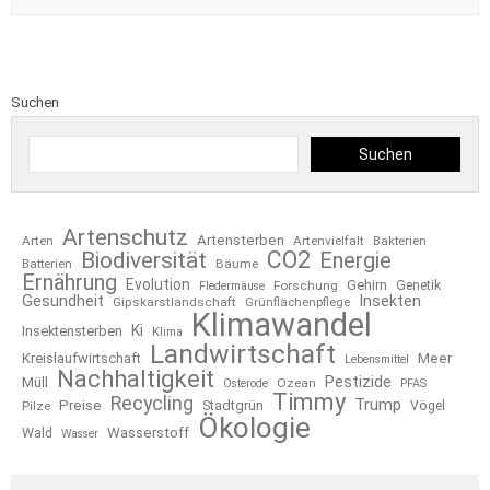
Suchen
Suchen
Artenschutz
Artensterben
Arten
Artenvielfalt
Bakterien
CO2
Biodiversität
Energie
Bäume
Batterien
Ernährung
Evolution
Gehirn
Forschung
Genetik
Fledermäuse
Gesundheit
Insekten
Gipskarstlandschaft
Grünflächenpflege
Klimawandel
Ki
Insektensterben
Klima
Landwirtschaft
Kreislaufwirtschaft
Meer
Lebensmittel
Nachhaltigkeit
Pestizide
Müll
Ozean
Osterode
PFAS
Timmy
Recycling
Trump
Preise
Stadtgrün
Pilze
Vögel
Ökologie
Wasserstoff
Wald
Wasser