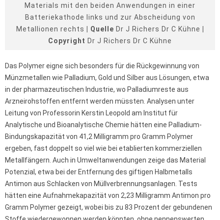
Materials mit den beiden Anwendungen in einer
Batteriekathode links und zur Abscheidung von
Metallionen rechts
| Quelle
Dr J Richers Dr C Kühne
|
Copyright
Dr J Richers Dr C Kühne
Das Polymer eigne sich besonders für die Rückgewinnung von
Münzmetallen wie Palladium, Gold und Silber aus Lösungen, etwa
in der pharmazeutischen Industrie, wo Palladiumreste aus
Arzneirohstoffen entfernt werden müssten. Analysen unter
Leitung von Professorin Kerstin Leopold am Institut für
Analytische und Bioanalytische Chemie hätten eine Palladium-
Bindungskapazität von 41,2 Milligramm pro Gramm Polymer
ergeben, fast doppelt so viel wie bei etablierten kommerziellen
Metallfängern. Auch in Umweltanwendungen zeige das Material
Potenzial, etwa bei der Entfernung des giftigen Halbmetalls
Antimon aus Schlacken von Müllverbrennungsanlagen. Tests
hätten eine Aufnahmekapazität von 2,23 Milligramm Antimon pro
Gramm Polymer gezeigt, wobei bis zu 83 Prozent der gebundenen
Stoffe wiedergewonnen werden könnten, ohne nennenswerten