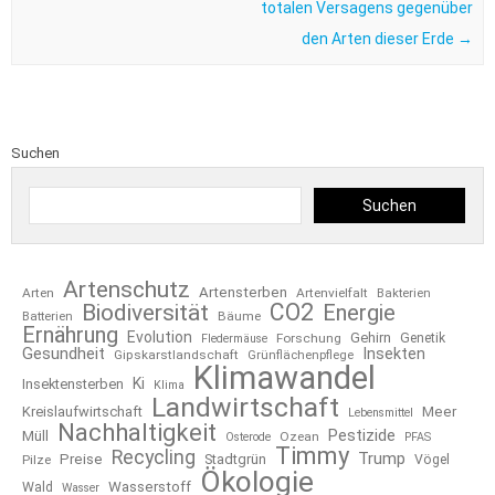
totalen Versagens gegenüber
den Arten dieser Erde
→
Suchen
Suchen
Artenschutz
Artensterben
Arten
Artenvielfalt
Bakterien
CO2
Biodiversität
Energie
Bäume
Batterien
Ernährung
Evolution
Gehirn
Forschung
Genetik
Fledermäuse
Gesundheit
Insekten
Gipskarstlandschaft
Grünflächenpflege
Klimawandel
Ki
Insektensterben
Klima
Landwirtschaft
Kreislaufwirtschaft
Meer
Lebensmittel
Nachhaltigkeit
Pestizide
Müll
Ozean
Osterode
PFAS
Timmy
Recycling
Trump
Preise
Stadtgrün
Pilze
Vögel
Ökologie
Wasserstoff
Wald
Wasser