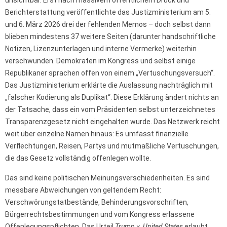
Berichterstattung veröffentlichte das Justizministerium am 5.
und 6. März 2026 drei der fehlenden Memos – doch selbst dann
blieben mindestens 37 weitere Seiten (darunter handschriftliche
Notizen, Lizenzunterlagen und interne Vermerke) weiterhin
verschwunden. Demokraten im Kongress und selbst einige
Republikaner sprachen offen von einem „Vertuschungsversuch“.
Das Justizministerium erklärte die Auslassung nachträglich mit
„falscher Kodierung als Duplikat“. Diese Erklärung ändert nichts an
der Tatsache, dass ein vom Präsidenten selbst unterzeichnetes
Transparenzgesetz nicht eingehalten wurde. Das Netzwerk reicht
weit über einzelne Namen hinaus: Es umfasst finanzielle
Verflechtungen, Reisen, Partys und mutmaßliche Vertuschungen,
die das Gesetz vollständig offenlegen wollte.
Das sind keine politischen Meinungsverschiedenheiten. Es sind
messbare Abweichungen von geltendem Recht:
Verschwörungstatbestände, Behinderungsvorschriften,
Bürgerrechtsbestimmungen und vom Kongress erlassene
Offenlegungspflichten. Das Urteil
Trump v. United States
erlaubt