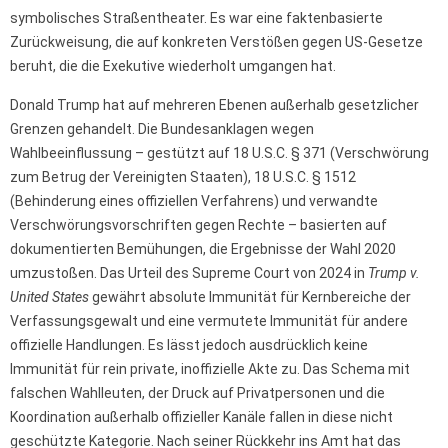
symbolisches Straßentheater. Es war eine faktenbasierte
Zurückweisung, die auf konkreten Verstößen gegen US-Gesetze
beruht, die die Exekutive wiederholt umgangen hat.
Donald Trump hat auf mehreren Ebenen außerhalb gesetzlicher
Grenzen gehandelt. Die Bundesanklagen wegen
Wahlbeeinflussung – gestützt auf 18 U.S.C. § 371 (Verschwörung
zum Betrug der Vereinigten Staaten), 18 U.S.C. § 1512
(Behinderung eines offiziellen Verfahrens) und verwandte
Verschwörungsvorschriften gegen Rechte – basierten auf
dokumentierten Bemühungen, die Ergebnisse der Wahl 2020
umzustoßen. Das Urteil des Supreme Court von 2024 in
Trump v.
United States
gewährt absolute Immunität für Kernbereiche der
Verfassungsgewalt und eine vermutete Immunität für andere
offizielle Handlungen. Es lässt jedoch ausdrücklich keine
Immunität für rein private, inoffizielle Akte zu. Das Schema mit
falschen Wahlleuten, der Druck auf Privatpersonen und die
Koordination außerhalb offizieller Kanäle fallen in diese nicht
geschützte Kategorie. Nach seiner Rückkehr ins Amt hat das