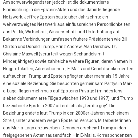
Am schwerwiegendsten jedoch ist die dokumentierte
Einmischung in die Epstein-Akten und das dahinterliegende
Netzwerk. Jeffrey Epstein baute über Jahrzehnte ein
weitverzweigtes Netzwerk aus einflussreichen Persönlichkeiten
aus Politik, Wirtschaft, Wissenschaft und Unterhaltung auf.
Bekannte Verbindungen umfassen frühere Präsidenten wie Bill
Clinton und Donald Trump, Prinz Andrew, Alan Dershowitz,
Ghislaine Maxwell (verurteilt wegen Sexhandels mit
Minderjährigen) sowie zahlreiche weitere Figuren, deren Namen in
Flugprotokollen, Adressbüchern, E-Mails und Gerichtsdokumenten
auftauchen. Trump und Epstein pflegten über mehr als 15 Jahre
eine soziale Beziehung: Sie besuchten gemeinsam Partys in Mar-
a-Lago, flogen mehrmals auf Epsteins Privatjet (mindestens
sieben dokumentierte Flüge zwischen 1993 und 1997), und Trump
bezeichnete Epstein 2002 öffentlich als „terrific guy“. Die
Beziehung endete laut Trump in den 2000er-Jahren nach einem
Streit, unter anderem wegen Epsteins Versuch, Mitarbeiterinnen
aus Mar-a-Lago abzuwerben. Dennoch erscheint Trump in den
freigegebenen Akten tausendfach – in E-Mails, Korrespondenzen