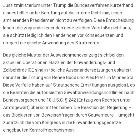
Justizministerium unter Trump die Bundesverfahren kurzerhand
eingestellt – unter Berufung auf die interne Richtlinie, einen
amtierenden Präsidenten nicht zu verfolgen. Diese Entscheidung
löscht die zugrunde liegenden gesetzlichen Verstöße nicht aus;
sie schützt lediglich den Handelnden vor Konsequenzen und
umgeht die gleiche Anwendung des Strafrechts.
Das gleiche Muster der Ausweichmanöver zeigt sich bei den
aktuellen Operationen. Razzien der Einwanderungs- und
Zollbehörde ICE sind in tödliche Auseinandersetzungen eskaliert,
darunter die Tötung von Renée Good und Alex Pretti in Minnesota.
Diese Vorfälle haben auf Staatsebene Ermittlungen ausgelöst, ob
die Beamten die autorisierten Gewaltanwendungsrichtlinien nach
Bundesvorgaben und 18 U.S.C. § 242 (Entzug von Rechten unter
Amtsgewalt) überschritten haben. Die Reaktion der Regierung –
das Blockieren von Beweisanfragen durch Gouverneure – umgeht
zusätzlich die vom Kongress in die Einwanderungsgesetze
eingebauten Kontrollmechanismen.