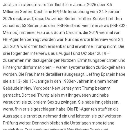
Justizministerium veröffentlichte im Januar 2026 über 3,5
Millionen Seiten. Doch eine NPR-Untersuchung vom 24. Februar
2026 deckte auf, dass Dutzende Seiten fehlten. Konkret fehlten
zunächst 53 Seiten aus dem FBI-Bestand: vier Interviews (FBI-302-
Memos) mit einer Frau aus South Carolina, die 2019 viermal von
FBI-Agenten befragt worden war. Nur das erste Interview vom 24.
Juli 2019 war öffentlich einsehbar und erwähnte Trump nicht. Die
drei folgenden Interviews aus August und Oktober 2019 –
zusammen mit dazugehörigen Notizen, Ermittlungsberichten und
Hintergrundinformationen – waren systematisch zurückgehalten
worden. Die Frau hatte detailliert ausgesagt, Jeffrey Epstein habe
sie als 13- bis 15-Jährige in den 1980er-Jahren in einem hohen
Gebäude in New York oder New Jersey mit Trump bekannt
gemacht. Dort sei Trump allein mit ihr gewesen und habe
versucht, sie zu oralem Sex zu zwingen. Sie habe ihn gebissen,
woraufhin er sie geschlagen habe. Die FBI-Agenten stuften die
Aussage als ernst zu nehmend ein und leiteten sie zur weiteren
Prüfung weiter. Dennoch blieben die Unterlagen monatelang
unsichtbar. Erst nach massivem öffentlichem Druck und