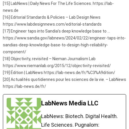
[15] LabNews | Daily News For The Life Sciences. https://lab-
news.de
[16] Editorial Standards & Policies – Lab Design News
https://www.labdesignnews.com/editorial-standards
[17] Engineer taps into Sandia’s deep knowledge base to …
https://www.sandia.gov/labnews/2024/02/22/engineer-taps-into-
sandias-deep-knowledge-base-to-design-high-reliability-
component/
[18] Objectivity, revisited – Nieman Journalism Lab
https://www.niemanlab.org/2015/12/objectivity-revisited/
[19] Édition | LabNews https://lab-news.de/fr/%C3%A9dition/
[20] Actualités quotidiennes pour les sciences de la vie. – LabNews
https://lab-news.de/fr/
LabNews Media LLC
LabNews: Biotech. Digital Health.
Life Sciences. Pugnalom: