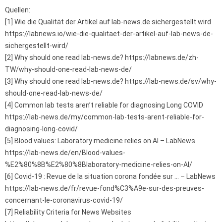
Quellen:
[1] Wie die Qualität der Artikel auf lab-news.de sichergestellt wird
https://labnews.io/wie-die-qualitaet-der-artikel-auf-lab-news-de-
sichergestellt-wird/
[2] Why should one read lab-news.de? https://labnews.de/zh-
TW/why-should-one-read-lab-news-de/
[3] Why should one read lab-news.de? https://lab-news.de/sv/why-
should-one-read-lab-news-de/
[4] Common lab tests aren’t reliable for diagnosing Long COVID
https://lab-news.de/my/common-lab-tests-arent-reliable-for-
diagnosing-long-covid/
[5] Blood values: Laboratory medicine relies on AI – LabNews
https://lab-news.de/en/Blood-values-
%E2%80%8B%E2%80%8Blaboratory-medicine-relies-on-AI/
[6] Covid-19 : Revue de la situation corona fondée sur … – LabNews
https://lab-news.de/fr/revue-fond%C3%A9e-sur-des-preuves-
concernant-le-coronavirus-covid-19/
[7] Reliability Criteria for News Websites