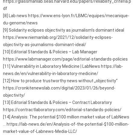
https://glassmanlab.seas.harvard.edu/papers/reliability_criteria.p
df
[8] Lab news https://www.ens-lyon.fr/LBMC/equipes/mecanique-
du-genome/news
[9] Solidarity eclipses objectivity as journalism’s dominant ideal
https://www.niemanlab.org/2021/12/solidarity-eclipses-
objectivity-as-journalisms-dominant-ideal/
[10] Editorial Standards & Policies – Lab Manager
https://www.labmanager.com/page/editorial-standards-policies
[11] Vulnerability in Laboratory Medicine | LabNews https://lab-
news.de/en/vulnerability-in-laboratory-medicine/
[12] How to produce trustworthy news without „objectivity“
https://cronkitenewslab.com/digital/2023/01/26/beyond-
objectivity/
[13] Editorial Standards & Policies – Contract Laboratory
https://contractlaboratory.com/editorial-standards-policies/
[14] Analysis: The potential $100 million market value of LabNews
… https://lab-news.de/en/Analysis-of-the-potential-$100-million-
market-value-of-Labnews-Media-LLC/