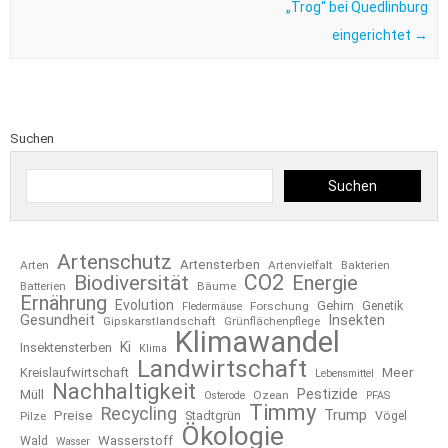
„Trog“ bei Quedlinburg
eingerichtet
→
Suchen
Suchen
Artenschutz
Artensterben
Arten
Artenvielfalt
Bakterien
CO2
Biodiversität
Energie
Bäume
Batterien
Ernährung
Evolution
Gehirn
Forschung
Genetik
Fledermäuse
Gesundheit
Insekten
Gipskarstlandschaft
Grünflächenpflege
Klimawandel
Ki
Insektensterben
Klima
Landwirtschaft
Kreislaufwirtschaft
Meer
Lebensmittel
Nachhaltigkeit
Pestizide
Müll
Ozean
Osterode
PFAS
Timmy
Recycling
Trump
Preise
Stadtgrün
Pilze
Vögel
Ökologie
Wasserstoff
Wald
Wasser