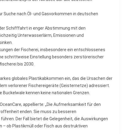
 zur Suche nach Öl- und Gasvorkommen in deutschen
 der Schifffahrt in enger Abstimmung mit den
eichzeitig Unterwasserlärm, Emissionen und
sinken.
ungen der Fischerei, insbesondere ein entschlossenes
e schrittweise Einstellung besonders zerstörerischer
scherei bis 2030.
tarkes globales Plastikabkommen ein, das die Ursachen der
m verlorener Fischereigeräte (Geisternetze) adressiert.
e Buckelwale kennen keine nationalen Grenzen.
OceanCare, appellierte: „Die Aufmerksamkeit für den
troffenheit enden. Sie muss zu besseren
ühren. Der Fall bietet die Gelegenheit, die Auswirkungen
– ob Plastikmüll oder Fisch aus destruktiven