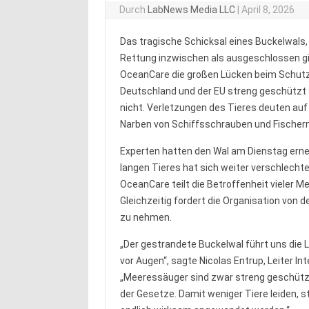
Durch
LabNews Media LLC
|
April 8, 2026
Das tragische Schicksal eines Buckelwals,
Rettung inzwischen als ausgeschlossen gi
OceanCare die großen Lücken beim Schutz
Deutschland und der EU streng geschützt si
nicht. Verletzungen des Tieres deuten auf
Narben von Schiffsschrauben und Fischer
Experten hatten den Wal am Dienstag ern
langen Tieres hat sich weiter verschlechte
OceanCare teilt die Betroffenheit vieler Me
Gleichzeitig fordert die Organisation von d
zu nehmen.
„Der gestrandete Buckelwal führt uns die
vor Augen“, sagte Nicolas Entrup, Leiter 
„Meeressäuger sind zwar streng geschütz
der Gesetze. Damit weniger Tiere leiden,