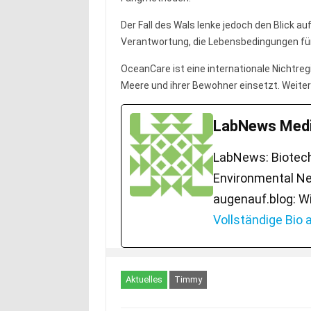
Der Fall des Wals lenke jedoch den Blick 
Verantwortung, die Lebensbedingungen fü
OceanCare ist eine internationale Nichtreg
Meere und ihrer Bewohner einsetzt. Weite
LabNews Medi
LabNews: Biotech.
Environmental Ne
augenauf.blog: W
Vollständige Bio
Aktuelles
Timmy