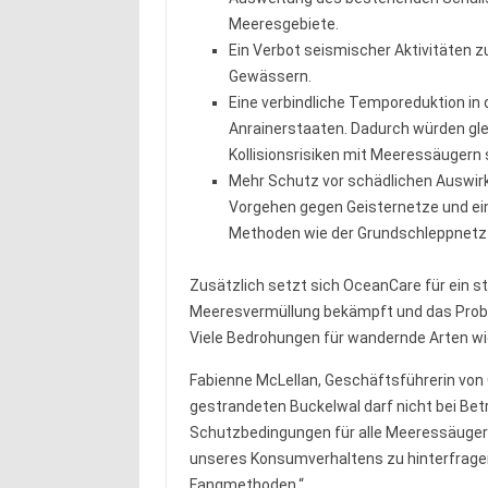
Meeresgebiete.
Ein Verbot seismischer Aktivitäten
Gewässern.
Eine verbindliche Temporeduktion in
Anrainerstaaten. Dadurch würden gl
Kollisionsrisiken mit Meeressäugern 
Mehr Schutz vor schädlichen Auswirk
Vorgehen gegen Geisternetze und ein
Methoden wie der Grundschleppnetzfi
Zusätzlich setzt sich OceanCare für ein s
Meeresvermüllung bekämpft und das Proble
Viele Bedrohungen für wandernde Arten wi
Fabienne McLellan, Geschäftsführerin von 
gestrandeten Buckelwal darf nicht bei Be
Schutzbedingungen für alle Meeressäuger f
unseres Konsumverhaltens zu hinterfragen 
Fangmethoden.“