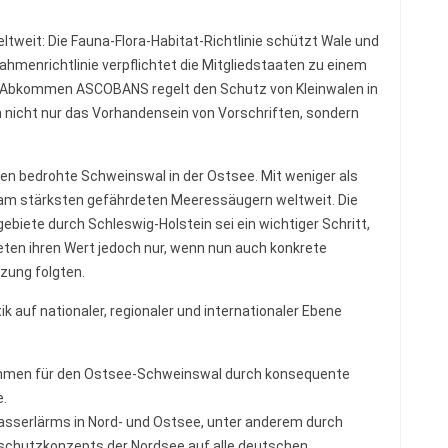
tweit: Die Fauna-Flora-Habitat-Richtlinie schützt Wale und
hmenrichtlinie verpflichtet die Mitgliedstaaten zu einem
 Abkommen ASCOBANS regelt den Schutz von Kleinwalen in
 nicht nur das Vorhandensein von Vorschriften, sondern
en bedrohte Schweinswal in der Ostsee. Mit weniger als
n am stärksten gefährdeten Meeressäugern weltweit. Die
biete durch Schleswig-Holstein sei ein wichtiger Schritt,
ten ihren Wert jedoch nur, wenn nun auch konkrete
ung folgten.
k auf nationaler, regionaler und internationaler Ebene
hmen für den Ostsee-Schweinswal durch konsequente
.
asserlärms in Nord- und Ostsee, unter anderem durch
chutzkonzepts der Nordsee auf alle deutschen