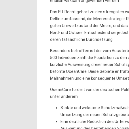
endlich wirksam angewendet werden.“
Das EU-Recht gehört zu den strengsten wel
Delfine umfassend, die Meeresstrategie-Ra
guten Umweltzustand der Meere, und das
Nord- und Ostsee. Entscheidend sei jedoch
deren tatsächliche Durchsetzung.
Besonders betroffen ist der vom Aussterb
500 Individuen zählt die Population zu de
kürzliche Ausweisung dreier neuer Schutzge
betonte OceanCare. Diese Gebiete entfalte
Maßnahmen und eine konsequente Umsetz
OceanCare fordert von der deutschen Politi
unter anderem:
Strikte und wirksame Schutzmaßna
Umsetzung der neuen Schutzgebiete
Eine deutliche Reduktion des Unterw
Ausweitung des bestehenden Schalls