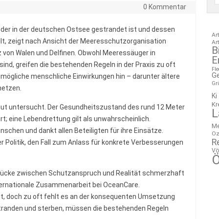
0 Kommentar
 der in der deutschen Ostsee gestrandet ist und dessen
Ar
lt, zeigt nach Ansicht der Meeresschutzorganisation
Ar
B
 von Walen und Delfinen. Obwohl Meeressäuger in
E
nd, greifen die bestehenden Regeln in der Praxis zu oft
Fl
G
 mögliche menschliche Einwirkungen hin – darunter ältere
Gr
netzen.
Ki
Kr
eut untersucht. Der Gesundheitszustand des rund 12 Meter
L
rt; eine Lebendrettung gilt als unwahrscheinlich.
M
nschen und dankt allen Beteiligten für ihre Einsätze.
Oz
R
er Politik, den Fall zum Anlass für konkrete Verbesserungen
Vö
Ö
 Lücke zwischen Schutzanspruch und Realität schmerzhaft
Internationale Zusammenarbeit bei OceanCare.
t, doch zu oft fehlt es an der konsequenten Umsetzung
 stranden und sterben, müssen die bestehenden Regeln