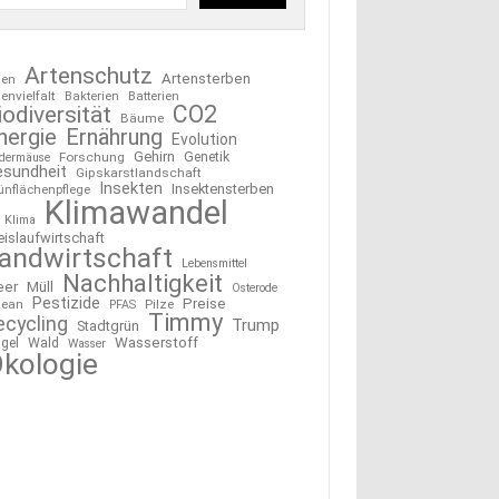
Artenschutz
Artensterben
ten
tenvielfalt
Bakterien
Batterien
CO2
iodiversität
Bäume
nergie
Ernährung
Evolution
Gehirn
Forschung
Genetik
edermäuse
esundheit
Gipskarstlandschaft
Insekten
Insektensterben
ünflächenpflege
Klimawandel
Klima
eislaufwirtschaft
andwirtschaft
Lebensmittel
Nachhaltigkeit
eer
Müll
Osterode
Pestizide
Preise
ean
Pilze
PFAS
Timmy
ecycling
Trump
Stadtgrün
Wasserstoff
gel
Wald
Wasser
kologie