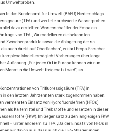
aus Umweltproben.
ysierte das Bundesamt für Umwelt (BAFU) Niederschlags-
essigsäure (TFA) und wertete archivierte Wasserproben
arallel dazu erstellten Wissenschaftler der Empa ein
intrags von TFA. „Wir modellieren die bekannten
und Zwischenprodukte sowie die Ablagerung der so
als auch direkt auf Oberflächen“, erklärt Empa-Forscher
s komplexe Modell ermöglicht Vorhersagen über lange
her Auflösung. „Für jeden Ort in Europa können wir nun
en Monat in die Umwelt freigesetzt wird“, so
 Konzentrationen von Trifluoressigsäure (TFA) in
n in den letzten Jahrzehnten stark zugenommen haben.
den vermehrten Einsatz von Hydrofluorolefinen (HFOs)
nen als Kältemittel und Treibstoffe und ersetzen in dieser
nwasserstoffe (FKW). Im Gegensatz zu den langlebigen FKW
nell – unter anderem zu TFA. „Da der Einsatz von HFOs in
gehen wir davon aus, dass auch die TFA-Ablagerungen