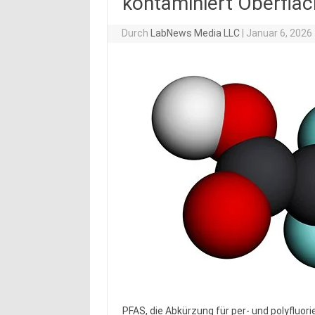
kontaminiert Oberflä
Durch
LabNews Media LLC
|
Januar 6, 2026
PFAS, die Abkürzung für per- und polyfluor