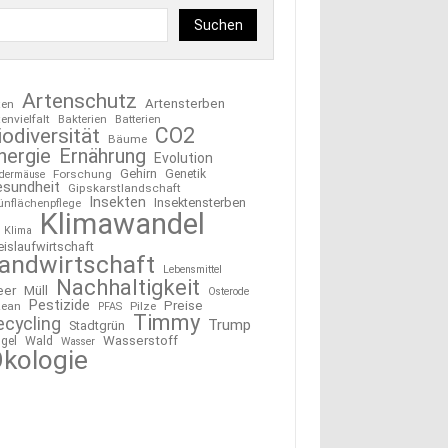
Suchen
Artenschutz
Artensterben
ten
tenvielfalt
Bakterien
Batterien
CO2
iodiversität
Bäume
nergie
Ernährung
Evolution
Gehirn
Forschung
Genetik
edermäuse
esundheit
Gipskarstlandschaft
Insekten
Insektensterben
ünflächenpflege
Klimawandel
Klima
eislaufwirtschaft
andwirtschaft
Lebensmittel
Nachhaltigkeit
eer
Müll
Osterode
Pestizide
Preise
ean
Pilze
PFAS
Timmy
ecycling
Trump
Stadtgrün
Wasserstoff
gel
Wald
Wasser
kologie