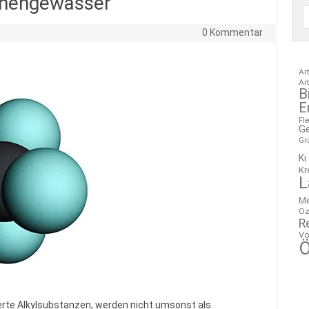
chengewässer
0 Kommentar
Ar
Ar
B
E
Fl
G
Gr
Ki
Kr
L
M
Oz
R
Vö
Ö
ierte Alkylsubstanzen, werden nicht umsonst als