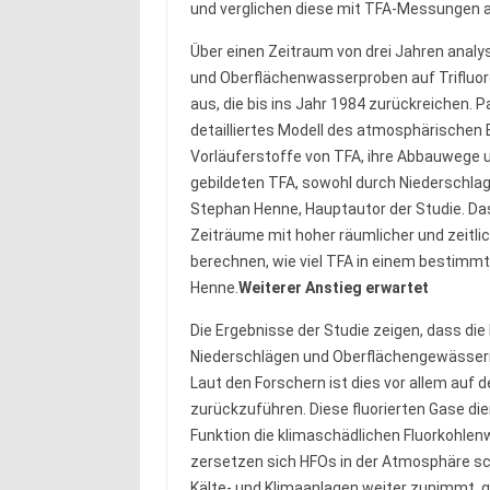
und verglichen diese mit TFA-Messungen 
Über einen Zeitraum von drei Jahren anal
und Oberflächenwasserproben auf Trifluor
aus, die bis ins Jahr 1984 zurückreichen. P
detailliertes Modell des atmosphärischen E
Vorläuferstoffe von TFA, ihre Abbauwege 
gebildeten TFA, sowohl durch Niederschlag 
Stephan Henne, Hauptautor der Studie. Da
Zeiträume mit hoher räumlicher und zeitlic
berechnen, wie viel TFA in einem bestimmt
Henne.
Weiterer Anstieg erwartet
Die Ergebnisse der Studie zeigen, dass die
Niederschlägen und Oberflächengewässer
Laut den Forschern ist dies vor allem auf 
zurückzuführen. Diese fluorierten Gase die
Funktion die klimaschädlichen Fluorkohle
zersetzen sich HFOs in der Atmosphäre sch
Kälte- und Klimaanlagen weiter zunimmt, 