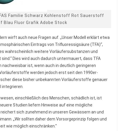
PFAS Familie Schwarz Kohlenstoff Rot Sauerstoff
 Blau Fluor Grafik Adobe Stock
dern wirft auch neue Fragen auf. „Unser Modell erklärt etwa
osphärischen Eintrags von Trifluoressigsäure (TFA)“,
es wahrscheinlich weitere Vorläufersubstanzen und
 sind.“ Dies wird auch dadurch untermauert, dass TFA
n nachweisbar ist, wenn auch in deutlich geringeren
Vorläuferstoffe werden jedoch erst seit den 1990er-
rscher diese bisher unbekannten Vorläuferstoffe genauer
integrieren.
ewesen, einschließlich des Menschen, schädlich ist, ist
neuere Studien liefern Hinweise auf eine mögliche
nt, reichert sich zunehmend in unseren Gewässern an und
imann. „Wir sollten daher dem Vorsorgeprinzip folgen und
it wie möglich einschränken.“