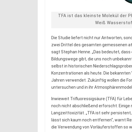
TFA ist das kleinste Molekül der 
Weiß Wasserstoff
Die Studie liefert nicht nur Antworten, son
zwei Drittel des gesamten gemessenen atm
sagt Stephan Henne. „Das bedeutet, dass 
Bildungswege gibt, die uns noch unbekannt
selbst in historischen Niederschlagsprobe
Konzentrationen als heute. Die bekannten 
Jahren verwendet. Zukünftig wollen die Fo
untersuchen und in ihr Atmosphärenmodell 
Inwieweit Trifluoressigsäure (TFA) für Leb
noch nicht abschließend erforscht. Einige 
Langzeittoxizität. „TFA ist sehr persiste
lässt sich kaum noch entfernen“, warnt Re
die Verwendung von Vorläuferstoffen so we