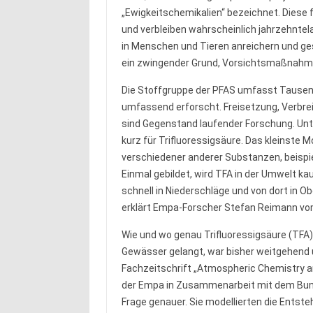
„Ewigkeitschemikalien“ bezeichnet. Diese 
und verbleiben wahrscheinlich jahrzehntela
in Menschen und Tieren anreichern und ge
ein zwingender Grund, Vorsichtsmaßnahme
Die Stoffgruppe der PFAS umfasst Tausend
umfassend erforscht. Freisetzung, Verbre
sind Gegenstand laufender Forschung. Unt
kurz für Trifluoressigsäure. Das kleinste 
verschiedener anderer Substanzen, beispiel
Einmal gebildet, wird TFA in der Umwelt k
schnell in Niederschläge und von dort in 
erklärt Empa-Forscher Stefan Reimann vo
Wie und wo genau Trifluoressigsäure (TFA)
Gewässer gelangt, war bisher weitgehend u
Fachzeitschrift „Atmospheric Chemistry a
der Empa in Zusammenarbeit mit dem Bund
Frage genauer. Sie modellierten die Ents