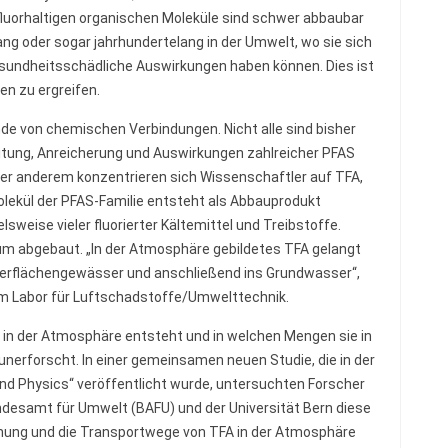
fluorhaltigen organischen Moleküle sind schwer abbaubar
ng oder sogar jahrhundertelang in der Umwelt, wo sie sich
sundheitsschädliche Auswirkungen haben können. Dies ist
n zu ergreifen.
e von chemischen Verbindungen. Nicht alle sind bisher
itung, Anreicherung und Auswirkungen zahlreicher PFAS
er anderem konzentrieren sich Wissenschaftler auf TFA,
Molekül der PFAS-Familie entsteht als Abbauprodukt
sweise vieler fluorierter Kältemittel und Treibstoffe.
aum abgebaut. „In der Atmosphäre gebildetes TFA gelangt
Oberflächengewässer und anschließend ins Grundwasser“,
m Labor für Luftschadstoffe/Umwelttechnik.
 in der Atmosphäre entsteht und in welchen Mengen sie in
nerforscht. In einer gemeinsamen neuen Studie, die in der
nd Physics“ veröffentlicht wurde, untersuchten Forscher
esamt für Umwelt (BAFU) und der Universität Bern diese
tehung und die Transportwege von TFA in der Atmosphäre