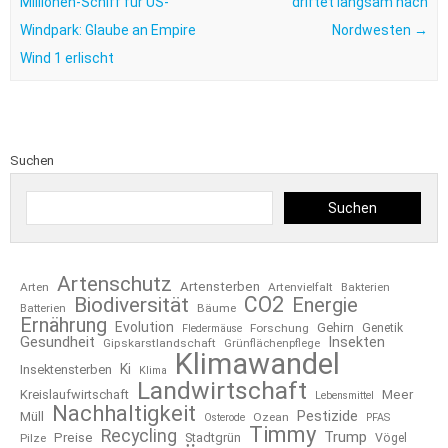
Millionen-Schiff für US-
driftet langsam nach
Windpark: Glaube an Empire
Nordwesten
→
Wind 1 erlischt
Suchen
Suchen
Artenschutz
Artensterben
Arten
Artenvielfalt
Bakterien
CO2
Biodiversität
Energie
Bäume
Batterien
Ernährung
Evolution
Gehirn
Forschung
Genetik
Fledermäuse
Gesundheit
Insekten
Gipskarstlandschaft
Grünflächenpflege
Klimawandel
Ki
Insektensterben
Klima
Landwirtschaft
Kreislaufwirtschaft
Meer
Lebensmittel
Nachhaltigkeit
Pestizide
Müll
Ozean
Osterode
PFAS
Timmy
Recycling
Trump
Preise
Stadtgrün
Pilze
Vögel