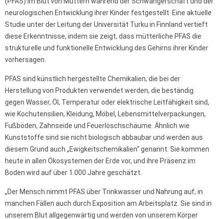
(PFAS) im Blut von Müttern während der Schwangerschaft und der
neurologischen Entwicklung ihrer Kinder festgestellt. Eine aktuelle
Studie unter der Leitung der Universität Turku in Finnland vertieft
diese Erkenntnisse, indem sie zeigt, dass mütterliche PFAS die
strukturelle und funktionelle Entwicklung des Gehirns ihrer Kinder
vorhersagen.
PFAS sind künstlich hergestellte Chemikalien, die bei der
Herstellung von Produkten verwendet werden, die beständig
gegen Wasser, Öl, Temperatur oder elektrische Leitfähigkeit sind,
wie Kochutensilien, Kleidung, Möbel, Lebensmittelverpackungen,
Fußböden, Zahnseide und Feuerlöschschäume. Ähnlich wie
Kunststoffe sind sie nicht biologisch abbaubar und werden aus
diesem Grund auch „Ewigkeitschemikalien“ genannt. Sie kommen
heute in allen Ökosystemen der Erde vor, und ihre Präsenz im
Boden wird auf über 1.000 Jahre geschätzt.
„Der Mensch nimmt PFAS über Trinkwasser und Nahrung auf, in
manchen Fällen auch durch Exposition am Arbeitsplatz. Sie sind in
unserem Blut allgegenwärtig und werden von unserem Körper