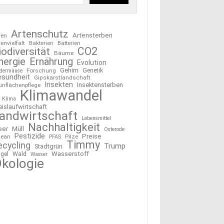
Artenschutz
Artensterben
ten
tenvielfalt
Bakterien
Batterien
CO2
iodiversität
Bäume
nergie
Ernährung
Evolution
Gehirn
Forschung
Genetik
edermäuse
esundheit
Gipskarstlandschaft
Insekten
Insektensterben
ünflächenpflege
Klimawandel
Klima
eislaufwirtschaft
andwirtschaft
Lebensmittel
Nachhaltigkeit
eer
Müll
Osterode
Pestizide
Preise
ean
Pilze
PFAS
Timmy
ecycling
Trump
Stadtgrün
Wasserstoff
gel
Wald
Wasser
kologie