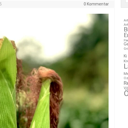
5
0 Kommentar
Ar
Ar
B
E
Fl
G
Gr
Ki
Kr
L
M
Oz
R
Vö
Ö