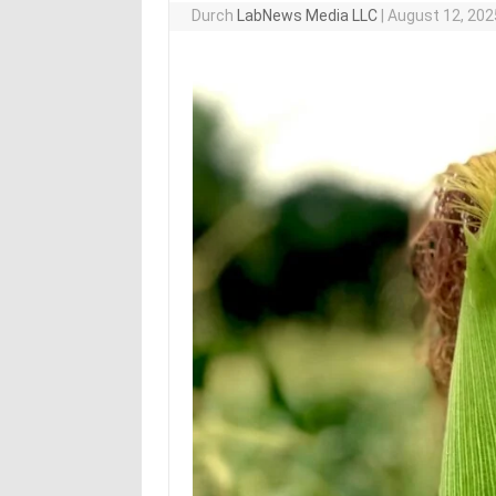
Durch
LabNews Media LLC
|
August 12, 202