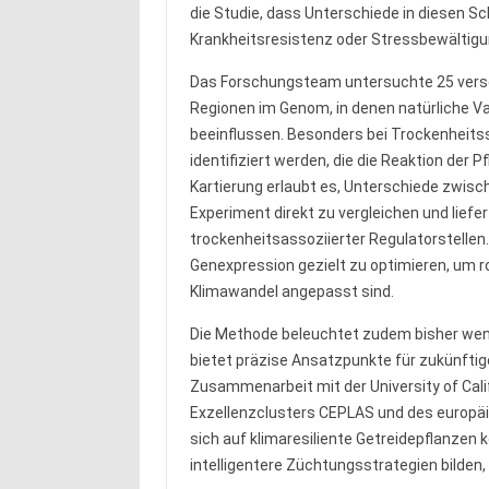
die Studie, dass Unterschiede in diesen S
Krankheitsresistenz oder Stressbewältigu
Das Forschungsteam untersuchte 25 versch
Regionen im Genom, in denen natürliche Var
beeinflussen. Besonders bei Trockenheits
identifiziert werden, die die Reaktion der
Kartierung erlaubt es, Unterschiede zwisch
Experiment direkt zu vergleichen und lief
trockenheitsassoziierter Regulatorstellen.
Genexpression gezielt zu optimieren, um r
Klimawandel angepasst sind.
Die Methode beleuchtet zudem bisher wen
bietet präzise Ansatzpunkte für zukünftig
Zusammenarbeit mit der University of Cali
Exzellenzclusters CEPLAS und des europä
sich auf klimaresiliente Getreidepflanzen 
intelligentere Züchtungsstrategien bilden,