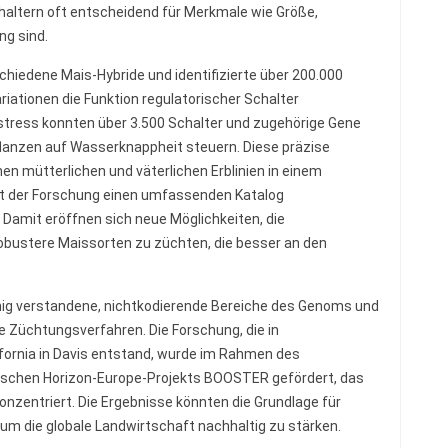
chaltern oft entscheidend für Merkmale wie Größe,
ng sind.
iedene Mais-Hybride und identifizierte über 200.000
iationen die Funktion regulatorischer Schalter
stress konnten über 3.500 Schalter und zugehörige Gene
 Pflanzen auf Wasserknappheit steuern. Diese präzise
en mütterlichen und väterlichen Erblinien in einem
ert der Forschung einen umfassenden Katalog
 Damit eröffnen sich neue Möglichkeiten, die
obustere Maissorten zu züchten, die besser an den
ig verstandene, nichtkodierende Bereiche des Genoms und
e Züchtungsverfahren. Die Forschung, die in
fornia in Davis entstand, wurde im Rahmen des
ischen Horizon-Europe-Projekts BOOSTER gefördert, das
konzentriert. Die Ergebnisse könnten die Grundlage für
 um die globale Landwirtschaft nachhaltig zu stärken.