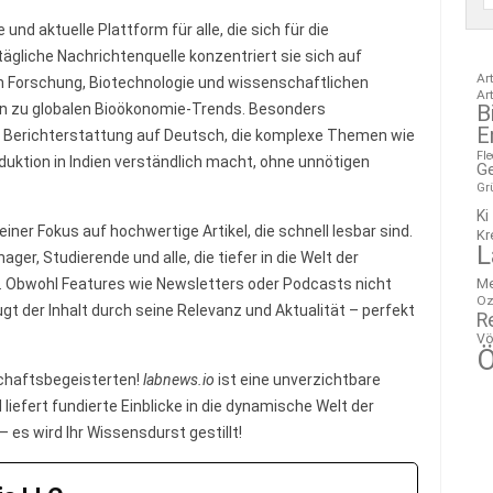
 und aktuelle Plattform für alle, die sich für die
ägliche Nachrichtenquelle konzentriert sie sich auf
Ar
Forschung, Biotechnologie und wissenschaftlichen
Ar
B
in zu globalen Bioökonomie-Trends. Besonders
E
te Berichterstattung auf Deutsch, die komplexe Themen wie
Fl
uktion in Indien verständlich macht, ohne unnötigen
G
Gr
Ki
 einer Fokus auf hochwertige Artikel, die schnell lesbar sind.
Kr
L
ager, Studierende und alle, die tiefer in die Welt der
M
 Obwohl Features wie Newsletters oder Podcasts nicht
Oz
 der Inhalt durch seine Relevanz und Aktualität – perfekt
R
Vö
Ö
nschaftsbegeisterten!
labnews.io
ist eine unverzichtbare
iefert fundierte Einblicke in die dynamische Welt der
 es wird Ihr Wissensdurst gestillt!