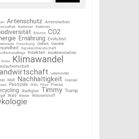
Artenschutz
Artensterben
ten
tenvielfalt
Bakterien
Batterien
CO2
iodiversität
Bäume
nergie
Ernährung
Evolution
Gehirn
Forschung
Genetik
edermäuse
esundheit
Gipskarstlandschaft
Insekten
Insektensterben
ünflächenpflege
Klimawandel
Klima
eislaufwirtschaft
andwirtschaft
Lebensmittel
Nachhaltigkeit
eer
Müll
Osterode
Pestizide
Preise
ean
Pilze
PFAS
Timmy
ecycling
Trump
Stadtgrün
Wasserstoff
gel
Wald
Wasser
kologie