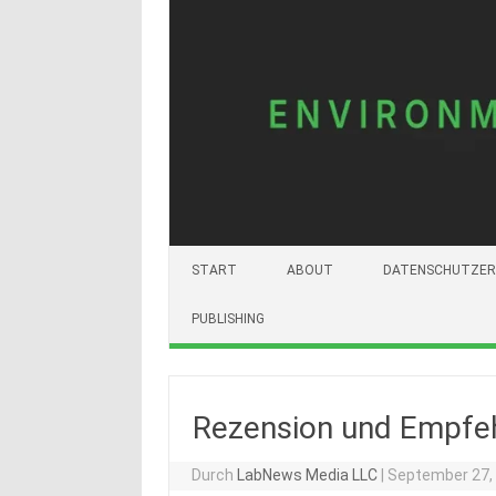
START
ABOUT
DATENSCHUTZER
PUBLISHING
Rezension und Empfeh
Durch
LabNews Media LLC
|
September 27,