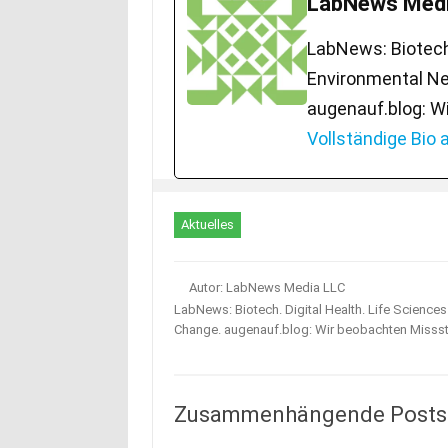
LabNews Medi
LabNews: Biotech.
Environmental Ne
augenauf.blog: W
Vollständige Bio
Aktuelles
Autor: LabNews Media LLC
LabNews: Biotech. Digital Health. Life Science
Change. augenauf.blog: Wir beobachten Misss
Zusammenhängende Posts