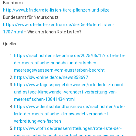
Buchform
http://www.bfn.de/rote-listen-tiere-pflanzen-und-pilze
–
Bundesamt für Naturschutz
https://www.rote-liste-zentrum.de/de/Die-Roten-Listen-
1707.html
– Wie entstehen Rote Listen?
Quellen:
https://nachrichten.idw-online.de/2025/06/12/rote-liste-
der-meeresfische-hundshai-in-deutschen-
meeresgewaessern-vom-aussterben-bedroht
https://idw-online.de/de/news853697
https://www.tagesspiegel.de/wissen/rote-liste-zu-nord-
und-ostsee-klimawandel-verandert-verbreitung-von-
meeresfischen-13841434.html
https://www.deutschlandfunknova.de/nachrichten/rote-
liste-der-meeresfische-klimawandel-veraendert-
verbreitung-von-fischen
https://www.bfn.de/pressemitteilungen/rote-liste-der-
meeresfische-hundshai-deutschen-meeresgewaessern-