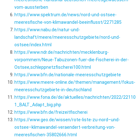
vom-aussterben
https://www.spektrum.de/news/nord-und-ostsee-
meeresfische-von-klimawandel-beeinflusst/2271285
https://www.nabu.de/natur-und-
landschaft/meere/meeresschutzgebiete/nord-und-
ostsee/index.html
https://www.ndr.de/nachrichten/mecklenburg-
vorpommern/Neue-Tabuzonen-fuer-die-Fischerei-in-der-
Ostsee,schleppnetzfischerei100.html
https://www.bfn.de/nationale-meeresschutzgebiete
https://www.meere-online.de/themen/management/fokus-
meeresschutzgebiete-in-deutschland
https://www.fona.de/de/aktuelles/nachrichten/2022/22110
1_BALT_Adapt_big.php
https://www.bfn.de/freizeitfischerei
https://www.geo.de/wissen/rote-liste-zu-nord–und-
ostsee–klimawandel-veraendert-verbreitung-von-
meeresfischen-35802666.html