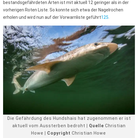
bestandsgefährdeten Arten ist mit aktuell 12 geringer als in der
vorherigen Roten Liste. So konnte sich etwa der Nagelrochen
erholen und wird nun auf der Vorwarnliste geführt
1
2
5
.
Die Gefährdung des Hundshais hat zugenommen er ist
aktuell vom Aussterben bedroht
| Quelle
Christian
Howe
| Copyright
Christian Howe