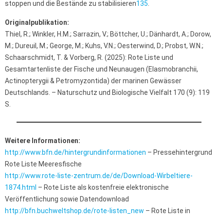
stoppen und die Bestände zu stabilisieren
1
3
5
.
Originalpublikation:
Thiel, R.; Winkler, H.M.; Sarrazin, V.; Böttcher, U.; Dänhardt, A.; Dorow,
M.; Dureuil, M.; George, M.; Kuhs, V.N.; Oesterwind, D.; Probst, W.N.;
Schaarschmidt, T. & Vorberg, R. (2025): Rote Liste und
Gesamtartenliste der Fische und Neunaugen (Elasmobranchii,
Actinopterygii & Petromyzontida) der marinen Gewässer
Deutschlands. – Naturschutz und Biologische Vielfalt 170 (9): 119
S.
Weitere Informationen:
http://www.bfn.de/hintergrundinformationen
– Pressehintergrund
Rote Liste Meeresfische
http://www.rote-liste-zentrum.de/de/Download-Wirbeltiere-
1874.html
– Rote Liste als kostenfreie elektronische
Veröffentlichung sowie Datendownload
http://bfn.buchweltshop.de/rote-listen_new
– Rote Liste in