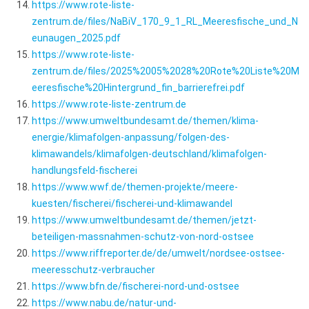
https://www.rote-liste-
zentrum.de/files/NaBiV_170_9_1_RL_Meeresfische_und_N
eunaugen_2025.pdf
https://www.rote-liste-
zentrum.de/files/2025%2005%2028%20Rote%20Liste%20M
eeresfische%20Hintergrund_fin_barrierefrei.pdf
https://www.rote-liste-zentrum.de
https://www.umweltbundesamt.de/themen/klima-
energie/klimafolgen-anpassung/folgen-des-
klimawandels/klimafolgen-deutschland/klimafolgen-
handlungsfeld-fischerei
https://www.wwf.de/themen-projekte/meere-
kuesten/fischerei/fischerei-und-klimawandel
https://www.umweltbundesamt.de/themen/jetzt-
beteiligen-massnahmen-schutz-von-nord-ostsee
https://www.riffreporter.de/de/umwelt/nordsee-ostsee-
meeresschutz-verbraucher
https://www.bfn.de/fischerei-nord-und-ostsee
https://www.nabu.de/natur-und-