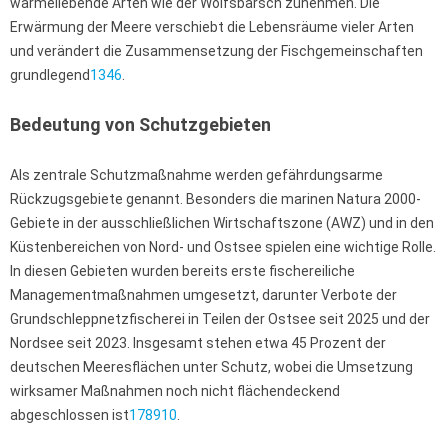
wärmeliebende Arten wie der Wolfsbarsch zunehmen. Die
Erwärmung der Meere verschiebt die Lebensräume vieler Arten
und verändert die Zusammensetzung der Fischgemeinschaften
grundlegend
1
3
4
6
.
Bedeutung von Schutzgebieten
Als zentrale Schutzmaßnahme werden gefährdungsarme
Rückzugsgebiete genannt. Besonders die marinen Natura 2000-
Gebiete in der ausschließlichen Wirtschaftszone (AWZ) und in den
Küstenbereichen von Nord- und Ostsee spielen eine wichtige Rolle.
In diesen Gebieten wurden bereits erste fischereiliche
Managementmaßnahmen umgesetzt, darunter Verbote der
Grundschleppnetzfischerei in Teilen der Ostsee seit 2025 und der
Nordsee seit 2023. Insgesamt stehen etwa 45 Prozent der
deutschen Meeresflächen unter Schutz, wobei die Umsetzung
wirksamer Maßnahmen noch nicht flächendeckend
abgeschlossen ist
1
7
8
9
10
.