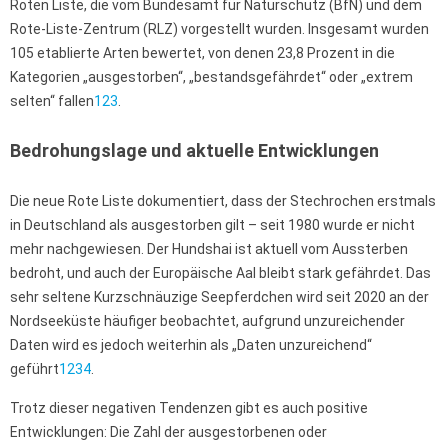
Roten Liste, die vom Bundesamt für Naturschutz (BfN) und dem
Rote-Liste-Zentrum (RLZ) vorgestellt wurden. Insgesamt wurden
105 etablierte Arten bewertet, von denen 23,8 Prozent in die
Kategorien „ausgestorben“, „bestandsgefährdet“ oder „extrem
selten“ fallen
1
2
3
.
Bedrohungslage und aktuelle Entwicklungen
Die neue Rote Liste dokumentiert, dass der Stechrochen erstmals
in Deutschland als ausgestorben gilt – seit 1980 wurde er nicht
mehr nachgewiesen. Der Hundshai ist aktuell vom Aussterben
bedroht, und auch der Europäische Aal bleibt stark gefährdet. Das
sehr seltene Kurzschnäuzige Seepferdchen wird seit 2020 an der
Nordseeküste häufiger beobachtet, aufgrund unzureichender
Daten wird es jedoch weiterhin als „Daten unzureichend“
geführt
1
2
3
4
.
Trotz dieser negativen Tendenzen gibt es auch positive
Entwicklungen: Die Zahl der ausgestorbenen oder