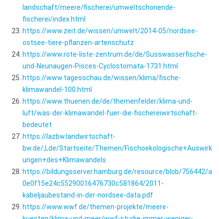
landschaft/meere/fischerei/umweltschonende-
fischerei/index.html
https://www.zeit.de/wissen/umwelt/2014-05/nordsee-
ostsee-tiere-pflanzen-artenschutz
https://www.rote-liste-zentrum.de/de/Susswasserfische-
und-Neunaugen-Pisces-Cyclostomata-1731.html
https://www.tagesschau.de/wissen/klima/fische-
klimawandel-100.html
https://www.thuenen.de/de/themenfelder/klima-und-
luft/was-der-klimawandel-fuer-die-fischereiwirtschaft-
bedeutet
https://lazbw.landwirtschaft-
bw.de/,Lde/Startseite/Themen/Fischoekologische+Auswirk
ungen+des+Klimawandels
https://bildungsserver.hamburg.de/resource/blob/756442/a
0e0f15e24c55290016476730c581864/2011-
kabeljaubestand-in-der-nordsee-data.pdf
https://www.wwf.de/themen-projekte/meere-
kuesten/klima-und-meer/wwf-studie-immer-weniger-