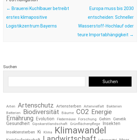
←
Brauerei Kuchlbauer betreibt
Europa muss bis 2030
erstes klimapositive
entscheiden: Schneller
Logistikzentrum Bayerns
Wasserstoff-Hochlauf oder
teure Importabhängigkeit
→
Suchen
Suchen
Artenschutz
Artensterben
Arten
Artenvielfalt
Bakterien
CO2
Biodiversität
Energie
Bäume
Batterien
Ernährung
Evolution
Gehirn
Forschung
Genetik
Fledermäuse
Gesundheit
Insekten
Gipskarstlandschaft
Grünflächenpflege
Klimawandel
Ki
Insektensterben
Klima
Landwirtschaft
Kreislaufwirtschaft
Meer