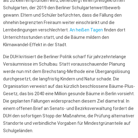
als zu klein empfunden wird, beherbergt einen preisgekrönten
Schulgarten, der 2019 den Berliner Schulgartenwettbewerb
gewann. Eltern und Schüler befürchten, dass die Fällung den
ohnehin begrenzten Freiraum weiter einschränkt und die
Lernbedingungen verschlechtert.
An heißen Tagen
finden dort
Unterrichtsstunden statt, und die Bäume mildern den
Klimawandel-Effekt in der Stadt.
Die DUH kritisiert die Berliner Politik scharf für jahrzehntelange
Versäumnisse im Schulbau. Statt vorausschauender Planung
werde nun mit dem Brechstang-Methode eine Übergangslösung
durchgesetzt, die langfristig Kindern und Natur schade. Die
Organisation verweist auf das kürzlich beschlossene Bäume-Plus-
Gesetz, das bis 2040 eine Million gesunde Bäume in Berlin vorsieht.
Die geplanten Fällungen widersprachen diesem Ziel diametral. In
einem offenen Brief an Senats- und Bezirksverwaltung fordert die
DUH den sofortigen Stopp der Maßnahme, die Prüfung alternativer
Standorte und verbindliche Vorgaben für Mindestgrünanteile auf
Schulgeländen.