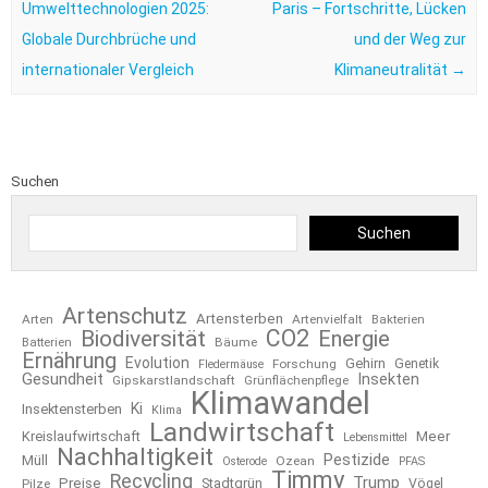
Umwelttechnologien 2025:
Paris – Fortschritte, Lücken
Globale Durchbrüche und
und der Weg zur
internationaler Vergleich
Klimaneutralität
→
Suchen
Suchen
Artenschutz
Artensterben
Arten
Artenvielfalt
Bakterien
CO2
Biodiversität
Energie
Bäume
Batterien
Ernährung
Evolution
Gehirn
Forschung
Genetik
Fledermäuse
Gesundheit
Insekten
Gipskarstlandschaft
Grünflächenpflege
Klimawandel
Ki
Insektensterben
Klima
Landwirtschaft
Kreislaufwirtschaft
Meer
Lebensmittel
Nachhaltigkeit
Pestizide
Müll
Ozean
Osterode
PFAS
Timmy
Recycling
Trump
Preise
Stadtgrün
Pilze
Vögel