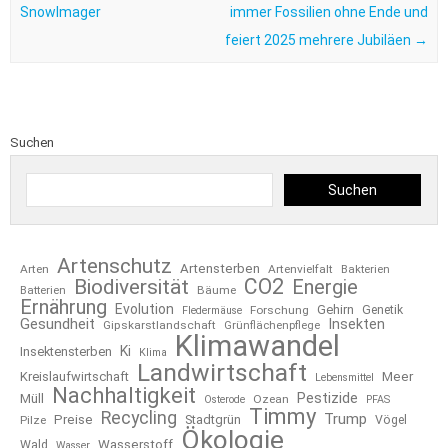
SnowImager
immer Fossilien ohne Ende und
feiert 2025 mehrere Jubiläen
→
Suchen
Suchen
Artenschutz
Artensterben
Arten
Artenvielfalt
Bakterien
CO2
Biodiversität
Energie
Bäume
Batterien
Ernährung
Evolution
Gehirn
Forschung
Genetik
Fledermäuse
Gesundheit
Insekten
Gipskarstlandschaft
Grünflächenpflege
Klimawandel
Ki
Insektensterben
Klima
Landwirtschaft
Kreislaufwirtschaft
Meer
Lebensmittel
Nachhaltigkeit
Pestizide
Müll
Ozean
Osterode
PFAS
Timmy
Recycling
Trump
Preise
Stadtgrün
Pilze
Vögel
Ökologie
Wasserstoff
Wald
Wasser