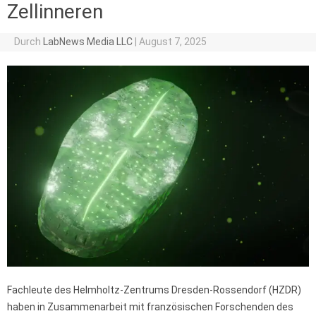
Zellinneren
Durch
LabNews Media LLC
|
August 7, 2025
Fachleute des Helmholtz-Zentrums Dresden-Rossendorf (HZDR)
haben in Zusammenarbeit mit französischen Forschenden des