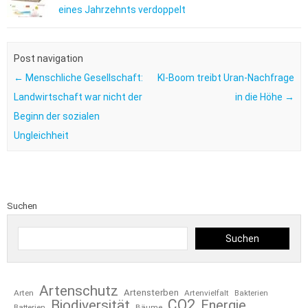
eines Jahrzehnts verdoppelt
Post navigation
←
Menschliche Gesellschaft:
KI-Boom treibt Uran-Nachfrage
Landwirtschaft war nicht der
in die Höhe
→
Beginn der sozialen
Ungleichheit
Suchen
Suchen
Artenschutz
Artensterben
Arten
Artenvielfalt
Bakterien
CO2
Biodiversität
Energie
Bäume
Batterien