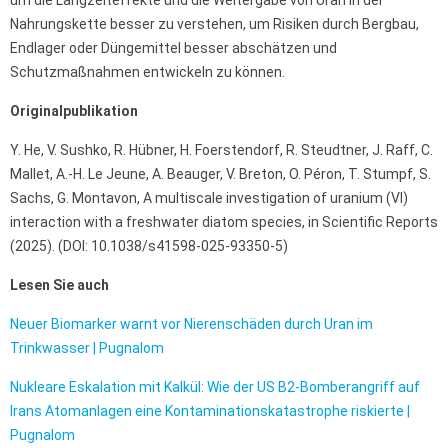
um die Langzeiteffekte und die Weitergabe von Uran in der
Nahrungskette besser zu verstehen, um Risiken durch Bergbau,
Endlager oder Düngemittel besser abschätzen und
Schutzmaßnahmen entwickeln zu können.
Originalpublikation
Y. He, V. Sushko, R. Hübner, H. Foerstendorf, R. Steudtner, J. Raff, C.
Mallet, A.-H. Le Jeune, A. Beauger, V. Breton, O. Péron, T. Stumpf, S.
Sachs, G. Montavon, A multiscale investigation of uranium (VI)
interaction with a freshwater diatom species, in Scientific Reports
(2025). (DOI: 10.1038/s41598-025-93350-5)
Lesen Sie auch
Neuer Biomarker warnt vor Nierenschäden durch Uran im
Trinkwasser | Pugnalom
Nukleare Eskalation mit Kalkül: Wie der US B2-Bomberangriff auf
Irans Atomanlagen eine Kontaminationskatastrophe riskierte |
Pugnalom