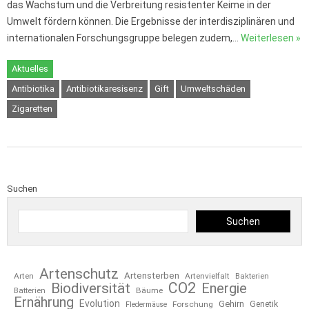
das Wachstum und die Verbreitung resistenter Keime in der
Umwelt fördern können. Die Ergebnisse der interdisziplinären und
internationalen Forschungsgruppe belegen zudem,…
Weiterlesen »
Aktuelles
Antibiotika
Antibiotikaresisenz
Gift
Umweltschäden
Zigaretten
Suchen
Suchen
Artenschutz
Artensterben
Arten
Artenvielfalt
Bakterien
CO2
Biodiversität
Energie
Bäume
Batterien
Ernährung
Evolution
Gehirn
Forschung
Genetik
Fledermäuse