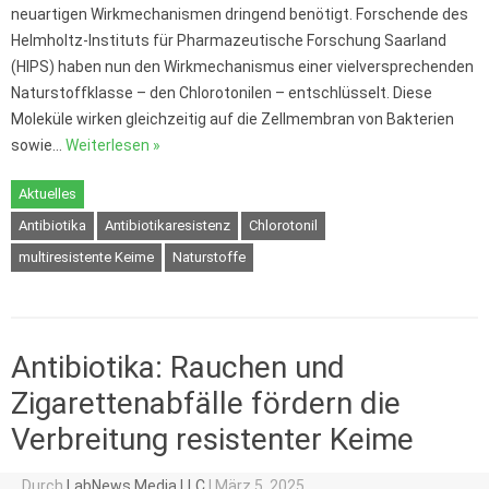
neuartigen Wirkmechanismen dringend benötigt. Forschende des
Helmholtz-Instituts für Pharmazeutische Forschung Saarland
(HIPS) haben nun den Wirkmechanismus einer vielversprechenden
Naturstoffklasse – den Chlorotonilen – entschlüsselt. Diese
Moleküle wirken gleichzeitig auf die Zellmembran von Bakterien
sowie…
Weiterlesen »
Aktuelles
Antibiotika
Antibiotikaresistenz
Chlorotonil
multiresistente Keime
Naturstoffe
Antibiotika: Rauchen und
Zigarettenabfälle fördern die
Verbreitung resistenter Keime
Durch
LabNews Media LLC
|
März 5, 2025