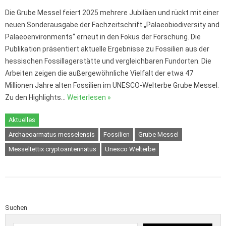
Die Grube Messel feiert 2025 mehrere Jubiläen und rückt mit einer
neuen Sonderausgabe der Fachzeitschrift „Palaeobiodiversity and
Palaeoenvironments“ erneut in den Fokus der Forschung. Die
Publikation präsentiert aktuelle Ergebnisse zu Fossilien aus der
hessischen Fossillagerstätte und vergleichbaren Fundorten. Die
Arbeiten zeigen die außergewöhnliche Vielfalt der etwa 47
Millionen Jahre alten Fossilien im UNESCO-Welterbe Grube Messel.
Zu den Highlights…
Weiterlesen »
Aktuelles
Archaeoarmatus messelensis
Fossilien
Grube Messel
Messeltettix cryptoantennatus
Unesco Welterbe
Suchen