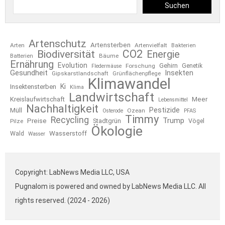
Suchen
Artenschutz
Artensterben
Arten
Artenvielfalt
Bakterien
CO2
Biodiversität
Energie
Bäume
Batterien
Ernährung
Evolution
Gehirn
Forschung
Genetik
Fledermäuse
Gesundheit
Insekten
Gipskarstlandschaft
Grünflächenpflege
Klimawandel
Ki
Insektensterben
Klima
Landwirtschaft
Kreislaufwirtschaft
Meer
Lebensmittel
Nachhaltigkeit
Pestizide
Müll
Ozean
Osterode
PFAS
Timmy
Recycling
Trump
Preise
Stadtgrün
Pilze
Vögel
Ökologie
Wasserstoff
Wald
Wasser
Copyright: LabNews Media LLC, USA
Pugnalom is powered and owned by LabNews Media LLC. All
rights reserved. (2024 - 2026)