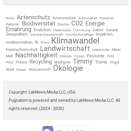
Artenschutz
Artensterben
Arten
Artenvielfalt
Bakterien
CO2
Biodiversität
Energie
Bäume
Batterien
Ernährung
Evolution
Gehirn
Forschung
Genetik
Fledermäuse
Gesundheit
Insekten
Gipskarstlandschaft
Grünflächenpflege
Klimawandel
Ki
Insektensterben
Klima
Landwirtschaft
Kreislaufwirtschaft
Meer
Lebensmittel
Nachhaltigkeit
Pestizide
Müll
Ozean
Osterode
PFAS
Timmy
Recycling
Trump
Preise
Stadtgrün
Pilze
Vögel
Ökologie
Wasserstoff
Wald
Wasser
Copyright: LabNews Media LLC, USA
Pugnalom is powered and owned by LabNews Media LLC. All
rights reserved. (2024 - 2026)