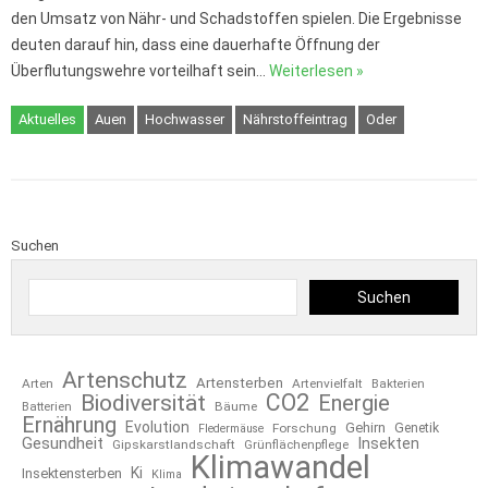
den Umsatz von Nähr- und Schadstoffen spielen. Die Ergebnisse
deuten darauf hin, dass eine dauerhafte Öffnung der
Überflutungswehre vorteilhaft sein…
Weiterlesen »
Aktuelles
Auen
Hochwasser
Nährstoffeintrag
Oder
Suchen
Suchen
Artenschutz
Artensterben
Arten
Artenvielfalt
Bakterien
CO2
Biodiversität
Energie
Bäume
Batterien
Ernährung
Evolution
Gehirn
Forschung
Genetik
Fledermäuse
Gesundheit
Insekten
Gipskarstlandschaft
Grünflächenpflege
Klimawandel
Ki
Insektensterben
Klima