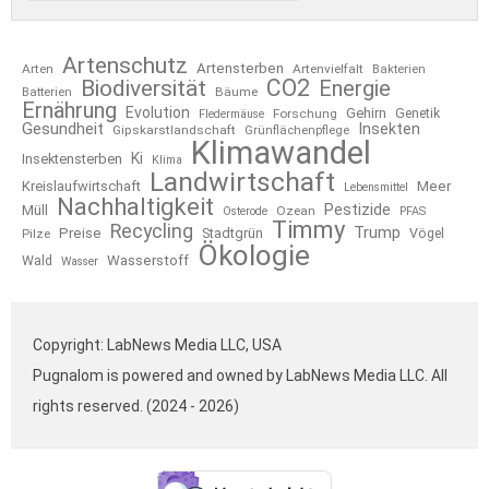
Artenschutz
Artensterben
Arten
Artenvielfalt
Bakterien
CO2
Biodiversität
Energie
Bäume
Batterien
Ernährung
Evolution
Gehirn
Forschung
Genetik
Fledermäuse
Gesundheit
Insekten
Gipskarstlandschaft
Grünflächenpflege
Klimawandel
Ki
Insektensterben
Klima
Landwirtschaft
Kreislaufwirtschaft
Meer
Lebensmittel
Nachhaltigkeit
Pestizide
Müll
Ozean
Osterode
PFAS
Timmy
Recycling
Trump
Preise
Stadtgrün
Pilze
Vögel
Ökologie
Wasserstoff
Wald
Wasser
Copyright: LabNews Media LLC, USA
Pugnalom is powered and owned by LabNews Media LLC. All
rights reserved. (2024 - 2026)