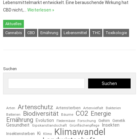
Lebensmittelmarkt entwickelt. Eine berauschende Wirkung hat
CBD nicht,…
Weiterlesen »
Aktuelles
Cannabis
CBD
Ernährung
Lebensmittel
THC
Toxikologie
Suchen
Suchen
Artenschutz
Artensterben
Arten
Artenvielfalt
Bakterien
CO2
Biodiversität
Energie
Bäume
Batterien
Ernährung
Evolution
Gehirn
Forschung
Genetik
Fledermäuse
Gesundheit
Insekten
Gipskarstlandschaft
Grünflächenpflege
Klimawandel
Ki
Insektensterben
Klima