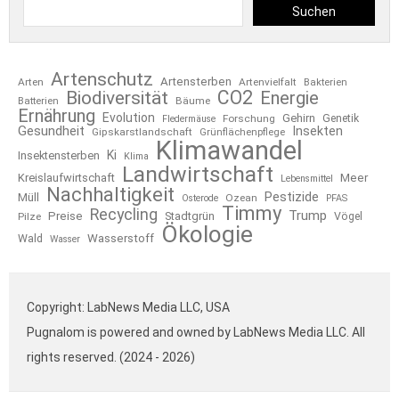
Suchen
Artenschutz
Artensterben
Arten
Artenvielfalt
Bakterien
CO2
Biodiversität
Energie
Bäume
Batterien
Ernährung
Evolution
Gehirn
Forschung
Genetik
Fledermäuse
Gesundheit
Insekten
Gipskarstlandschaft
Grünflächenpflege
Klimawandel
Ki
Insektensterben
Klima
Landwirtschaft
Kreislaufwirtschaft
Meer
Lebensmittel
Nachhaltigkeit
Pestizide
Müll
Ozean
Osterode
PFAS
Timmy
Recycling
Trump
Preise
Stadtgrün
Pilze
Vögel
Ökologie
Wasserstoff
Wald
Wasser
Copyright: LabNews Media LLC, USA
Pugnalom is powered and owned by LabNews Media LLC. All
rights reserved. (2024 - 2026)