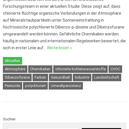
Forschungsteam in einer aktuellen Studie. Diese zeigt auf, dass
chlorierte flüchtige organische Verbindungen in der Atmosphäre
auf Mineralstaubpartikeln unter Sonneneinstrahlung in
hochtoxische polychlorierte Dibenzo-p-dioxine und Dibenzofurane
umgewandelt werden können. Gefährliche Chemikalien werden
häufig in nationalen und internationalen Regelwerken bewertet, die
sich in erster Linie auf…
Weiterlesen »
Aktuelles
Atmosphäre
Chemikalien
chlorierte Kohlenwasserstoffe
CVOC
Dibenzofurane
Farben
Gesundheit
Industrie
Landwirtschaft
Pestizide
polychloriert
Umweltpersistenz
Suchen