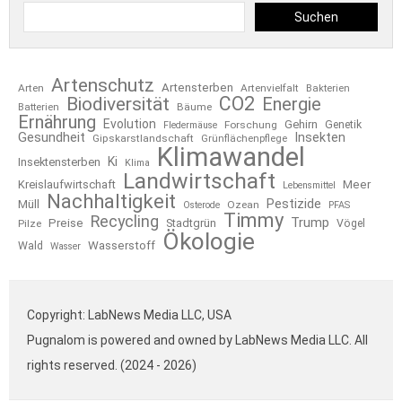
Suchen
Artenschutz
Artensterben
Arten
Artenvielfalt
Bakterien
CO2
Biodiversität
Energie
Bäume
Batterien
Ernährung
Evolution
Gehirn
Forschung
Genetik
Fledermäuse
Gesundheit
Insekten
Gipskarstlandschaft
Grünflächenpflege
Klimawandel
Ki
Insektensterben
Klima
Landwirtschaft
Kreislaufwirtschaft
Meer
Lebensmittel
Nachhaltigkeit
Pestizide
Müll
Ozean
Osterode
PFAS
Timmy
Recycling
Trump
Preise
Stadtgrün
Pilze
Vögel
Ökologie
Wasserstoff
Wald
Wasser
Copyright: LabNews Media LLC, USA
Pugnalom is powered and owned by LabNews Media LLC. All
rights reserved. (2024 - 2026)