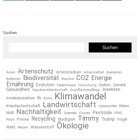
Suchen
Suchen
Artenschutz
Artensterben
Arten
Artenvielfalt
Bakterien
CO2
Biodiversität
Energie
Bäume
Batterien
Ernährung
Evolution
Gehirn
Forschung
Genetik
Fledermäuse
Gesundheit
Insekten
Gipskarstlandschaft
Grünflächenpflege
Klimawandel
Ki
Insektensterben
Klima
Landwirtschaft
Kreislaufwirtschaft
Meer
Lebensmittel
Nachhaltigkeit
Pestizide
Müll
Ozean
Osterode
PFAS
Timmy
Recycling
Trump
Preise
Stadtgrün
Pilze
Vögel
Ökologie
Wasserstoff
Wald
Wasser