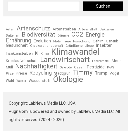
Suchen
Artenschutz
Artensterben
Arten
Artenvielfalt
Bakterien
CO2
Biodiversität
Energie
Bäume
Batterien
Ernährung
Evolution
Gehirn
Forschung
Genetik
Fledermäuse
Gesundheit
Insekten
Gipskarstlandschaft
Grünflächenpflege
Klimawandel
Ki
Insektensterben
Klima
Landwirtschaft
Kreislaufwirtschaft
Meer
Lebensmittel
Nachhaltigkeit
Pestizide
Müll
Ozean
Osterode
PFAS
Timmy
Recycling
Trump
Preise
Stadtgrün
Pilze
Vögel
Ökologie
Wasserstoff
Wald
Wasser
Copyright: LabNews Media LLC, USA
Pugnalom is powered and owned by LabNews Media LLC. All
rights reserved. (2024 - 2026)