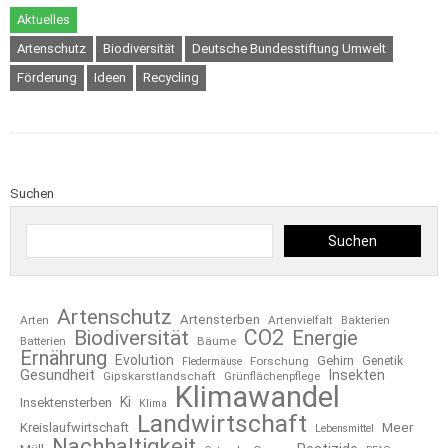
Aktuelles
Artenschutz
Biodiversität
Deutsche Bundesstiftung Umwelt
Förderung
Ideen
Recycling
Suchen
Suchen
Artenschutz
Artensterben
Arten
Artenvielfalt
Bakterien
CO2
Biodiversität
Energie
Bäume
Batterien
Ernährung
Evolution
Gehirn
Forschung
Genetik
Fledermäuse
Gesundheit
Insekten
Gipskarstlandschaft
Grünflächenpflege
Klimawandel
Ki
Insektensterben
Klima
Landwirtschaft
Kreislaufwirtschaft
Meer
Lebensmittel
Nachhaltigkeit